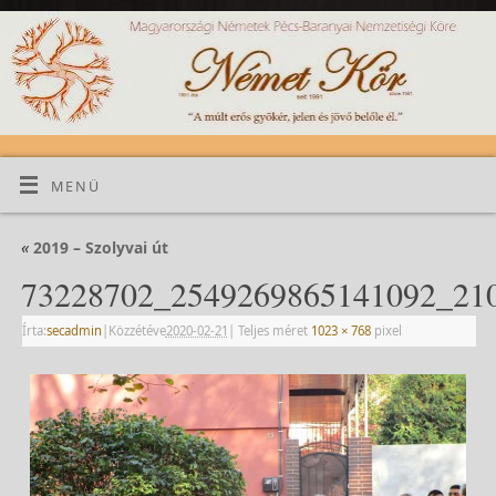
MENÜ
«
2019 – Szolyvai út
73228702_2549269865141092_210
Írta:
secadmin
|
Közzétéve
2020-02-21
|
Teljes méret
1023 × 768
pixel