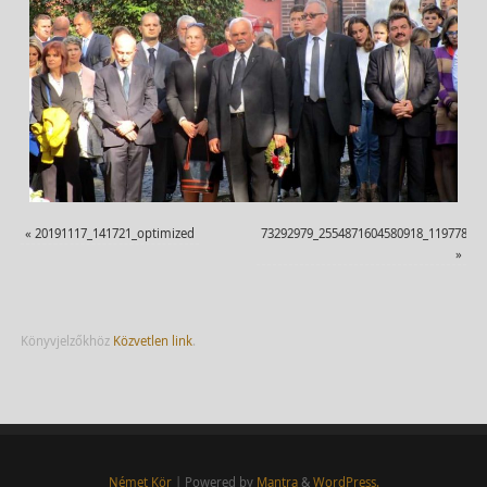
«
20191117_141721_optimized
73292979_2554871604580918_119778520
»
Könyvjelzőkhöz
Közvetlen link
.
Német Kör
| Powered by
Mantra
&
WordPress.