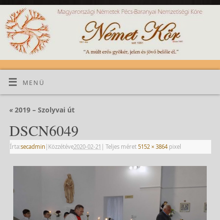
MENÜ
«
2019 – Szolyvai út
DSCN6049
Írta:
secadmin
|
Közzétéve
2020-02-21
|
Teljes méret
5152 × 3864
pixel