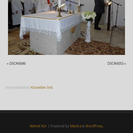
«
DSCN6046
DSCN6053
»
Könyvjelzőkhöz
Közvetlen link
.
Német Kör
| Powered by
Mantra
&
WordPress.