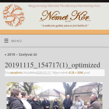
MENÜ
«
2019 – Szolyvai út
20191115_154717(1)_optimized
Írta:
secadmin
|
Közzétéve
2020-02-21
|
Teljes méret
4128 × 3096
pixel