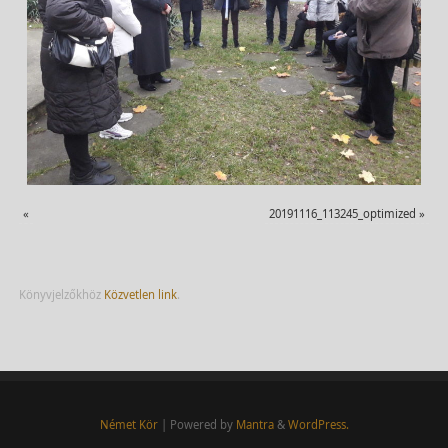
«
20191116_113245_optimized
»
Könyvjelzőkhöz
Közvetlen link
.
Német Kör
| Powered by
Mantra
&
WordPress.