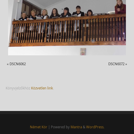
«
DSCN6062
DSCN6072
»
Könyvjelzőkhöz
Közvetlen link
.
Német Kör
| Powered by
Mantra
&
WordPress.