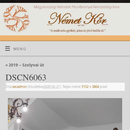
MENÜ
«
2019 – Szolyvai út
DSCN6063
Írta:
secadmin
|
Közzétéve
2020-02-21
|
Teljes méret
5152 × 3864
pixel