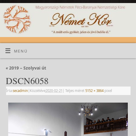
MENÜ
«
2019 – Szolyvai út
DSCN6058
Írta:
secadmin
|
Közzétéve
2020-02-21
|
Teljes méret
5152 × 3864
pixel