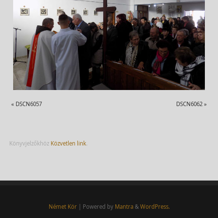
«
DSCN6057
DSCN6062
»
Könyvjelzőkhöz
Közvetlen link
.
Német Kör
| Powered by
Mantra
&
WordPress.