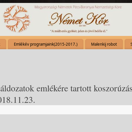
k
Emlékév programjaink(2015-2017.)
Malenkij robot
áldozatok emlékére tartott koszorúzás
018.11.23.