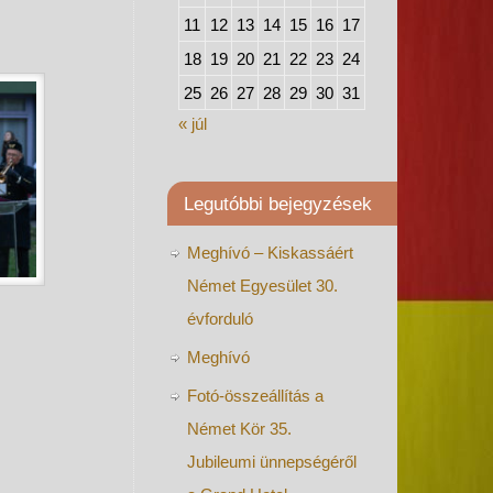
11
12
13
14
15
16
17
18
19
20
21
22
23
24
25
26
27
28
29
30
31
« júl
Legutóbbi bejegyzések
Meghívó – Kiskassáért
Német Egyesület 30.
évforduló
Meghívó
Fotó-összeállítás a
Német Kör 35.
Jubileumi ünnepségéről