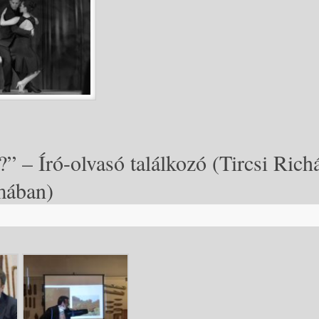
” – Író-olvasó találkozó (Tircsi Rich
mában)