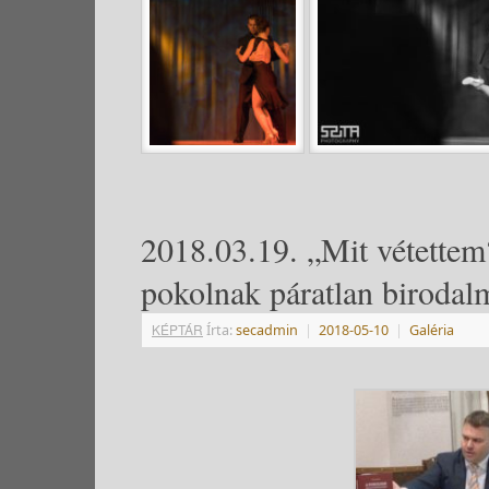
2018.03.19. „Mit vétettem?
pokolnak páratlan birodal
KÉPTÁR
Írta:
secadmin
|
2018-05-10
|
Galéria