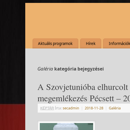
Aktuális programok
Hírek
Információ
Galéria
kategória bejegyzései
A Szovjetunióba elhurcolt 
megemlékezés Pécsett – 2
KÉPTÁR
Írta:
secadmin
|
2018-11-28
|
Galéria