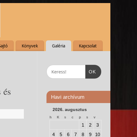
Sajtó
Könyvek
Galéria
Kapcsolat
OK
 és
Havi archívum
2026. augusztus
h
K
s
c
p
s
v
1
2
3
4
5
6
7
8
9
10