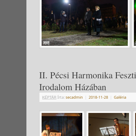
II. Pécsi Harmonika Feszt
Irodalom Házában
KÉPTÁR
Írta:
secadmin
|
2018-11-28
|
Galéria