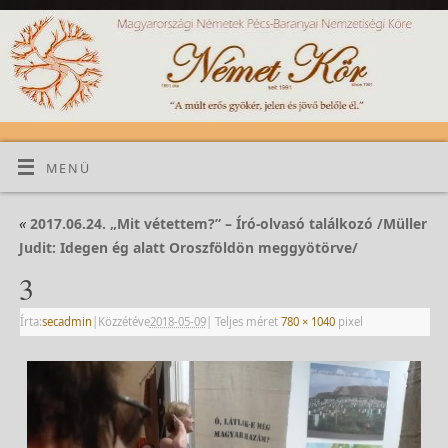
MENÜ
«
2017.06.24. „Mit vétettem?” – Író-olvasó találkozó /Müller
Judit: Idegen ég alatt Oroszföldön meggyötörve/
3
Írta:
secadmin
|
Közzétéve
2018-05-09
|
Teljes méret
780 × 1040
pixel