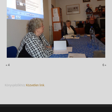
«
4
6
»
Könyvjelzőkhöz
Közvetlen link
.