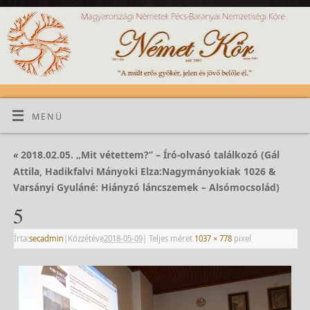
MENÜ
«
2018.02.05. „Mit vétettem?” – Író-olvasó találkozó (Gál
Attila, Hadikfalvi Mányoki Elza:Nagymányokiak 1026 &
Varsányi Gyuláné: Hiányzó láncszemek – Alsómocsolád)
5
Írta:
secadmin
|
Közzétéve
2018-05-09
|
Teljes méret
1037 × 778
pixel