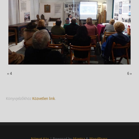
«
4
6
»
Könyvjelzőkhöz
Közvetlen link
.
Német Kör
| Powered by
Mantra
&
WordPress.