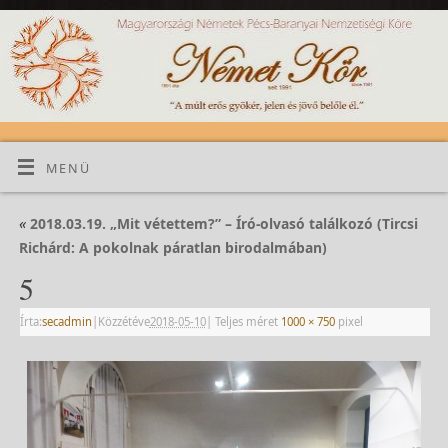
MENÜ
«
2018.03.19. „Mit vétettem?” – Író-olvasó találkozó (Tircsi
Richárd: A pokolnak páratlan birodalmában)
5
Írta:
secadmin
|
Közzétéve
2018-05-10
|
Teljes méret
1000 × 750
pixel