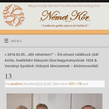
MENÜ
«
2018.02.05. „Mit vétettem?” – Író-olvasó találkozó (Gál
Attila, Hadikfalvi Mányoki Elza:Nagymányokiak 1026 &
Varsányi Gyuláné: Hiányzó láncszemek – Alsómocsolád)
13
Írta:
secadmin
|
Közzétéve
2018-05-09
|
Teljes méret
1037 × 778
pixel