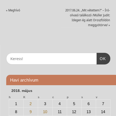
«
Meghívó
2017.06.24. „Mit vétettem?” – Író-
olvasó találkozó /Müller Judit:
Idegen ég alatt Oroszföldön
meggyötörve/
»
OK
Havi archívum
2018. május
h
K
s
c
p
s
v
1
2
3
4
5
6
7
8
9
10
11
12
13
14