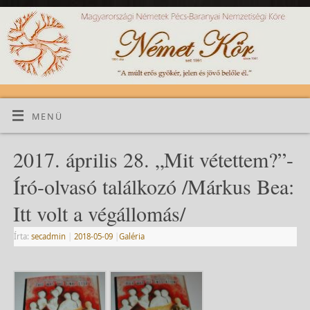
MENÜ
2017. április 28. „Mit vétettem?”-
Író-olvasó találkozó /Márkus Bea:
Itt volt a végállomás/
Írta:
secadmin
|
2018-05-09
|
Galéria