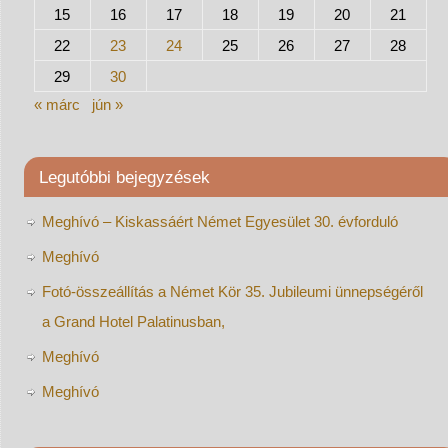
15
16
17
18
19
20
21
22
23
24
25
26
27
28
29
30
« márc
jún »
Legutóbbi bejegyzések
Meghívó – Kiskassáért Német Egyesület 30. évforduló
Meghívó
Fotó-összeállítás a Német Kör 35. Jubileumi ünnepségéről
a Grand Hotel Palatinusban,
Meghívó
Meghívó