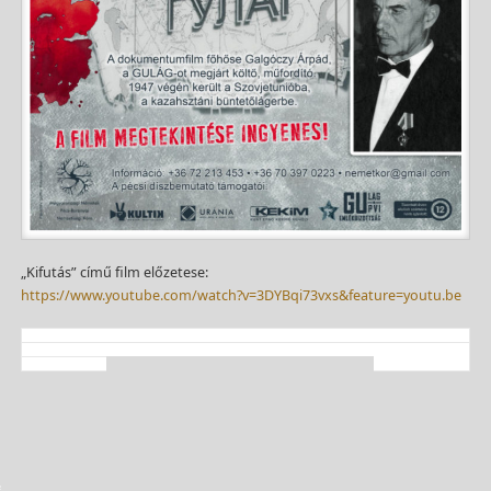
„Kifutás” című film előzetese:
https://www.youtube.com/watch?v=3DYBqi73vxs&feature=youtu.be