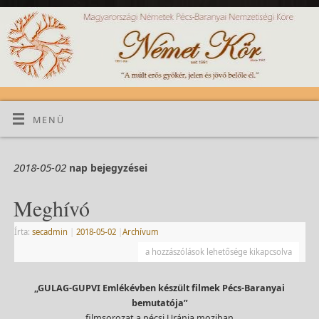
MENÜ
2018-05-02
nap bejegyzései
Meghívó
Írta:
secadmin
|
2018-05-02
|
Archívum
a hozzászólások lehetősége kikapcsolva
„GULAG-GUPVI Emlékévben készült filmek Pécs-Baranyai
bemutatója”
filmsorozat a pécsi Uránia moziban