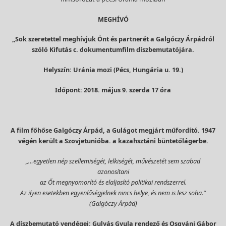
MEGHÍVÓ
„Sok szeretettel meghívjuk Önt és partnerét a Galgóczy Árpádról
szóló Kifutás c. dokumentumfilm díszbemutatójára.
Helyszín: Uránia mozi (Pécs, Hungária u. 19.)
Időpont: 2018. május 9. szerda 17 óra
A film főhőse Galgóczy Árpád, a Gulágot megjárt műfordító. 1947
végén került a Szovjetunióba. a kazahsztáni büntetőlágerbe.
„…egyetlen nép szellemiségét, lelkiségét, művészetét sem szabad
azonosítani
az Őt megnyomorító és elaljasító politikai rendszerrel.
Az ilyen esetekben egyenlőségjelnek nincs helye, és nem is lesz soha.”
(Galgóczy Árpád)
A díszbemutató vendégei: Gulyás Gyula rendező és Osgyáni Gábor