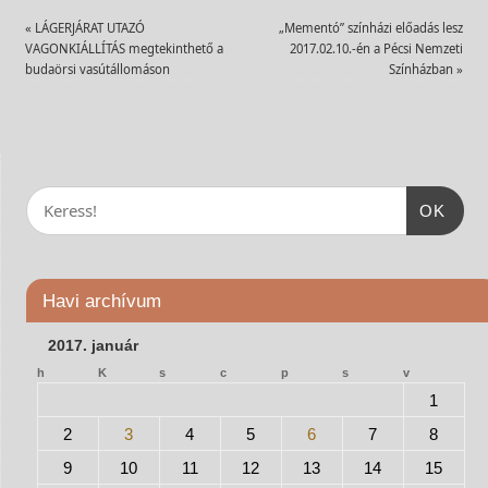
«
LÁGERJÁRAT UTAZÓ
„Mementó” színházi előadás lesz
VAGONKIÁLLÍTÁS megtekinthető a
2017.02.10.-én a Pécsi Nemzeti
budaörsi vasútállomáson
Színházban
»
OK
Havi archívum
2017. január
h
K
s
c
p
s
v
1
2
3
4
5
6
7
8
9
10
11
12
13
14
15