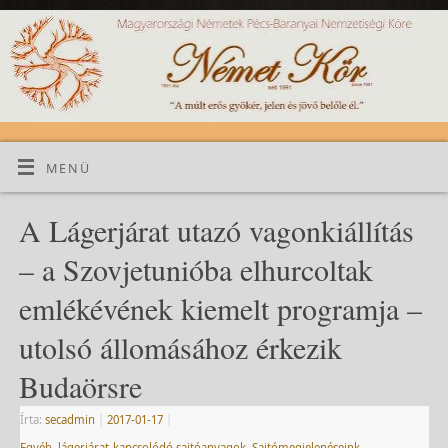
MENÜ
A Lágerjárat utazó vagonkiállítás
– a Szovjetunióba elhurcoltak
emlékévének kiemelt programja –
utolsó állomásához érkezik
Budaörsre
Írta:
secadmin
|
2017-01-17
|
Egyéb
,
lágerjárat-kapcsolódó sajtóanyagok
,
Sajtómegjelenéseink