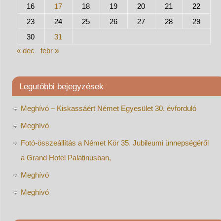
16
17
18
19
20
21
22
23
24
25
26
27
28
29
30
31
« dec
febr »
Legutóbbi bejegyzések
Meghívó – Kiskassáért Német Egyesület 30. évforduló
Meghívó
Fotó-összeállítás a Német Kör 35. Jubileumi ünnepségéről
a Grand Hotel Palatinusban,
Meghívó
Meghívó