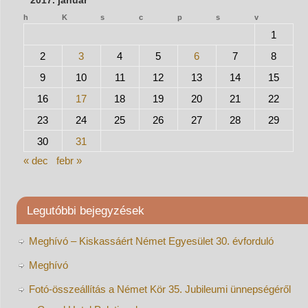
h
K
s
c
p
s
v
1
2
3
4
5
6
7
8
9
10
11
12
13
14
15
16
17
18
19
20
21
22
23
24
25
26
27
28
29
30
31
« dec
febr »
Legutóbbi bejegyzések
Meghívó – Kiskassáért Német Egyesület 30. évforduló
Meghívó
Fotó-összeállítás a Német Kör 35. Jubileumi ünnepségéről