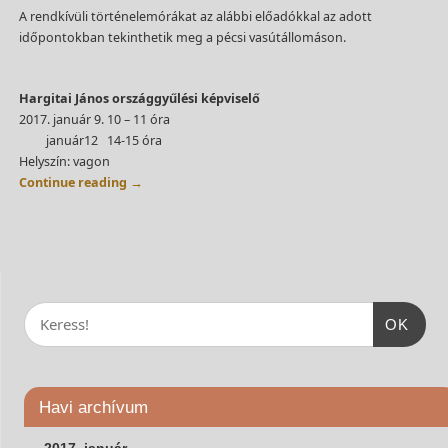
A rendkívüli történelemórákat az alábbi előadókkal az adott
időpontokban tekinthetik meg a pécsi vasútállomáson.
Hargitai János országgyűlési képviselő
2017. január 9. 10 – 11 óra
január12 14-15 óra
Helyszín: vagon
Continue reading
→
OK
Havi archívum
2017. január