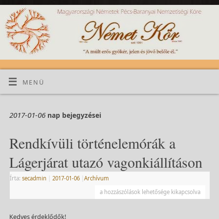
MENÜ
2017-01-06
nap bejegyzései
Rendkívüli történelemórák a
Lágerjárat utazó vagonkiállításon
Írta:
secadmin
|
2017-01-06
|
Archívum
a hozzászólások lehetősége kikapcsolva
Kedves érdeklődők!