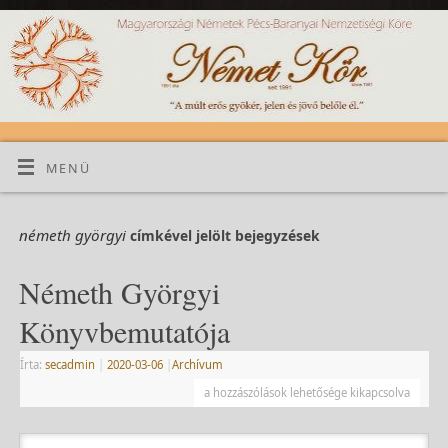
MENÜ
németh györgyi
címkével jelölt bejegyzések
Németh Györgyi
Könyvbemutatója
Írta:
secadmin
|
2020-03-06
|
Archívum
a hozzászólások lehetősége kikapcsolva