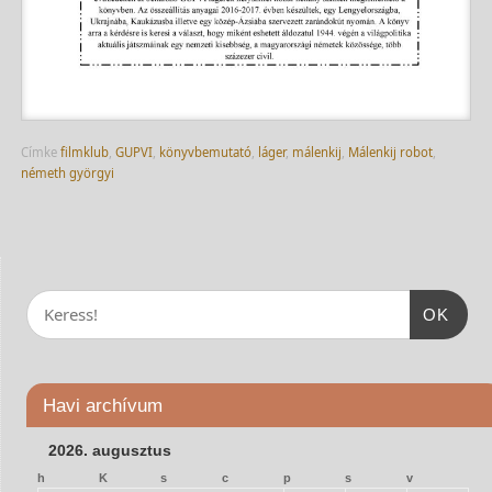
Címke
filmklub
,
GUPVI
,
könyvbemutató
,
láger
,
málenkij
,
Málenkij robot
,
németh györgyi
OK
Havi archívum
2026. augusztus
h
K
s
c
p
s
v