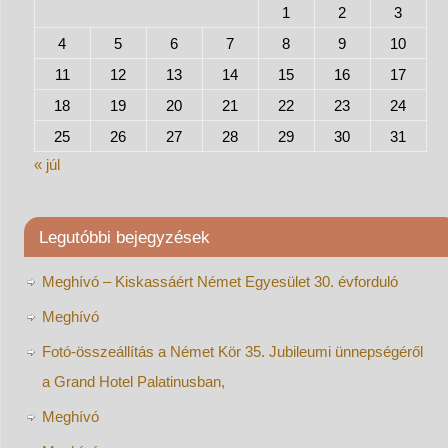
1
2
3
4
5
6
7
8
9
10
11
12
13
14
15
16
17
18
19
20
21
22
23
24
25
26
27
28
29
30
31
« júl
Legutóbbi bejegyzések
Meghívó – Kiskassáért Német Egyesület 30. évforduló
Meghívó
Fotó-összeállítás a Német Kör 35. Jubileumi ünnepségéről
a Grand Hotel Palatinusban,
Meghívó