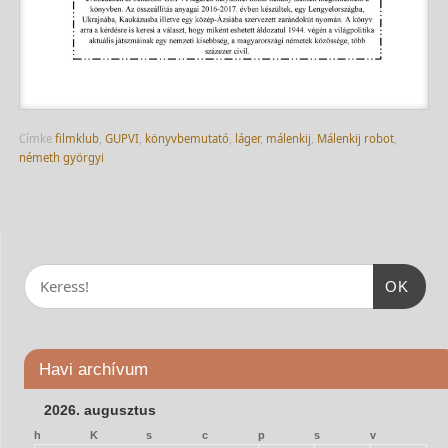
Címke
filmklub
,
GUPVI
,
könyvbemutató
,
láger
,
málenkij
,
Málenkij robot
,
németh györgyi
OK
Havi archívum
2026. augusztus
h
K
s
c
p
s
v