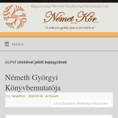
MENÜ
GUPVI
címkével jelölt bejegyzések
Németh Györgyi
Könyvbemutatója
Írta:
secadmin
|
2020-03-06
|
Archívum
a hozzászólások lehetősége kikapcsolva