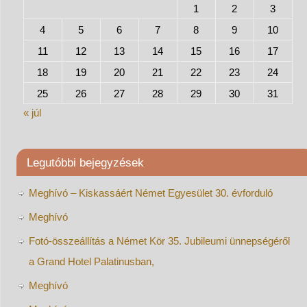
1
2
3
4
5
6
7
8
9
10
11
12
13
14
15
16
17
18
19
20
21
22
23
24
25
26
27
28
29
30
31
« júl
Legutóbbi bejegyzések
Meghívó – Kiskassáért Német Egyesület 30. évforduló
Meghívó
Fotó-összeállítás a Német Kör 35. Jubileumi ünnepségéről
a Grand Hotel Palatinusban,
Meghívó