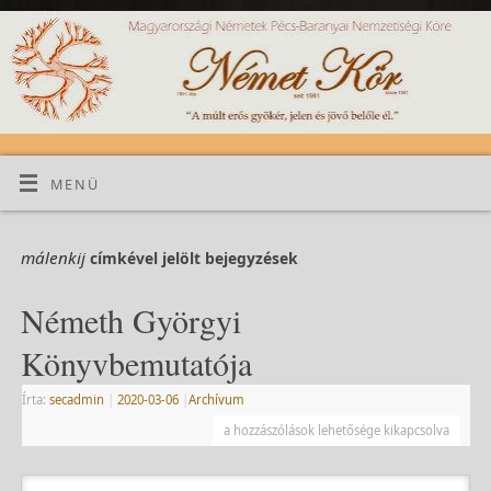
MENÜ
málenkij
címkével jelölt bejegyzések
Németh Györgyi
Könyvbemutatója
Írta:
secadmin
|
2020-03-06
|
Archívum
a hozzászólások lehetősége kikapcsolva