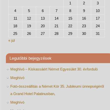
1
2
3
4
5
6
7
8
9
10
11
12
13
14
15
16
17
18
19
20
21
22
23
24
25
26
27
28
29
30
31
« júl
Legutóbbi bejegyzések
Meghívó – Kiskassáért Német Egyesület 30. évforduló
Meghívó
Fotó-összeállítás a Német Kör 35. Jubileumi ünnepségéről
a Grand Hotel Palatinusban,
Meghívó