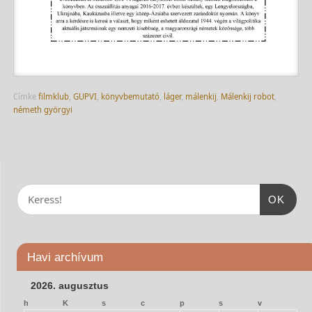
Címke
filmklub
,
GUPVI
,
könyvbemutató
,
láger
,
málenkij
,
Málenkij robot
,
németh györgyi
OK
Havi archívum
2026. augusztus
h
K
s
c
p
s
v