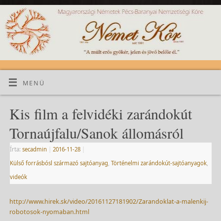
MENÜ
Kis film a felvidéki zarándokút
Tornaújfalu/Sanok állomásról
Írta:
secadmin
|
2016-11-28
|
Külső forrásbósl származó sajtóanyag
,
Történelmi zarándokút-sajtóanyagok
,
videók
http://www.hirek.sk/video/20161127181902/Zarandoklat-a-malenkij-
robotosok-nyomaban.html