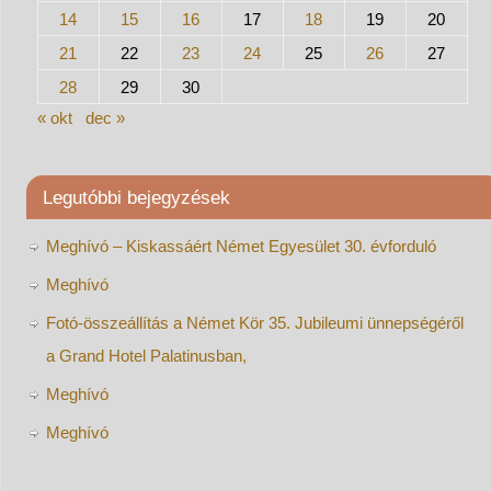
14
15
16
17
18
19
20
21
22
23
24
25
26
27
28
29
30
« okt
dec »
Legutóbbi bejegyzések
Meghívó – Kiskassáért Német Egyesület 30. évforduló
Meghívó
Fotó-összeállítás a Német Kör 35. Jubileumi ünnepségéről
a Grand Hotel Palatinusban,
Meghívó
Meghívó