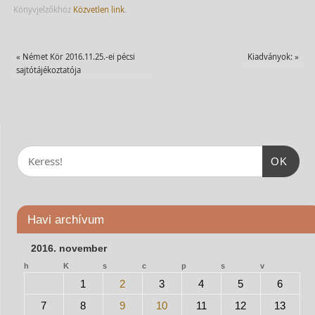
Könyvjelzőkhöz
Közvetlen link
.
«
Német Kör 2016.11.25.-ei pécsi
Kiadványok:
»
sajtótájékoztatója
OK
Havi archívum
2016. november
h
K
s
c
p
s
v
1
2
3
4
5
6
7
8
9
10
11
12
13