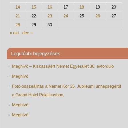
14
15
16
17
18
19
20
21
22
23
24
25
26
27
28
29
30
« okt
dec »
Legutóbbi bejegyzések
Meghívó – Kiskassáért Német Egyesület 30. évforduló
Meghívó
Fotó-összeállítás a Német Kör 35. Jubileumi ünnepségéről
a Grand Hotel Palatinusban,
Meghívó
Meghívó