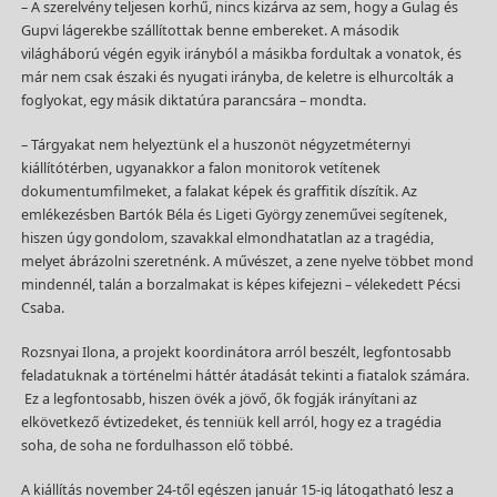
– A szerelvény teljesen korhű, nincs kizárva az sem, hogy a Gulag és
Gupvi lágerekbe szállítottak benne embereket. A második
világháború végén egyik irányból a másikba fordultak a vonatok, és
már nem csak északi és nyugati irányba, de keletre is elhurcolták a
foglyokat, egy másik diktatúra parancsára – mondta.
– Tárgyakat nem helyeztünk el a huszonöt négyzetméternyi
kiállítótérben, ugyanakkor a falon monitorok vetítenek
dokumentumfilmeket, a falakat képek és graffitik díszítik. Az
emlékezésben Bartók Béla és Ligeti György zeneművei segítenek,
hiszen úgy gondolom, szavakkal elmondhatatlan az a tragédia,
melyet ábrázolni szeretnénk. A művészet, a zene nyelve többet mond
mindennél, talán a borzalmakat is képes kifejezni – vélekedett Pécsi
Csaba.
Rozsnyai Ilona, a projekt koordinátora arról beszélt, legfontosabb
feladatuknak a történelmi háttér átadását tekinti a fiatalok számára.
Ez a legfontosabb, hiszen övék a jövő, ők fogják irányítani az
elkövetkező évtizedeket, és tenniük kell arról, hogy ez a tragédia
soha, de soha ne fordulhasson elő többé.
A kiállítás november 24-től egészen január 15-ig látogatható lesz a