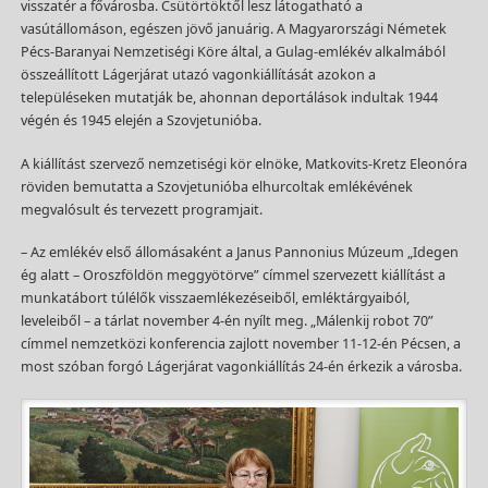
visszatér a fővárosba. Csütörtöktől lesz látogatható a
vasútállomáson, egészen jövő januárig. A Magyarországi Németek
Pécs-Baranyai Nemzetiségi Köre által, a Gulag-emlékév alkalmából
összeállított Lágerjárat utazó vagonkiállítását azokon a
településeken mutatják be, ahonnan deportálások indultak 1944
végén és 1945 elején a Szovjetunióba.
A kiállítást szervező nemzetiségi kör elnöke, Matkovits-Kretz Eleonóra
röviden bemutatta a Szovjetunióba elhurcoltak emlékévének
megvalósult és tervezett programjait.
– Az emlékév első állomásaként a Janus Pannonius Múzeum „Idegen
ég alatt – Oroszföldön meggyötörve” címmel szervezett kiállítást a
munkatábort túlélők visszaemlékezéseiből, emléktárgyaiból,
leveleiből – a tárlat november 4-én nyílt meg. „Málenkij robot 70”
címmel nemzetközi konferencia zajlott november 11-12-én Pécsen, a
most szóban forgó Lágerjárat vagonkiállítás 24-én érkezik a városba.