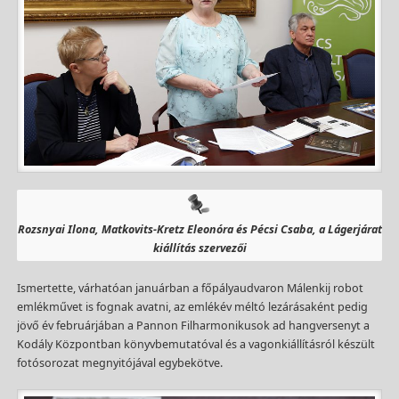
Rozsnyai Ilona, Matkovits-Kretz Eleonóra és Pécsi Csaba, a Lágerjárat
kiállítás szervezői
Ismertette, várhatóan januárban a főpályaudvaron Málenkij robot
emlékművet is fognak avatni, az emlékév méltó lezárásaként pedig
jövő év februárjában a Pannon Filharmonikusok ad hangversenyt a
Kodály Központban könyvbemutatóval és a vagonkiállításról készült
fotósorozat megnyitójával egybekötve.