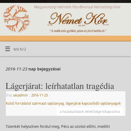
MENÜ
2016-11-23
nap bejegyzései
Lágerjárat: leírhatatlan tragédia
Írta:
secadmin
|
2016-11-23
|
Külső forrásbósl származó sajtóanyag
,
lágerjárat-kapcsolódó sajtóanyagok
a hozzászólások lehetősége kikapcsolva
Tizenkét helyszínen fordul meg, Pécs az utolsó előtti, mielőtt