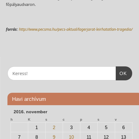
főpályaudvaron.
forrás:
http://www.pecsma.hu/pecs-aktual/lagerjarat-leirhatatlan-tragedia/
OK
Havi archívum
2016. november
h
K
s
c
p
s
v
1
2
3
4
5
6
7
8
9
10
11
12
13