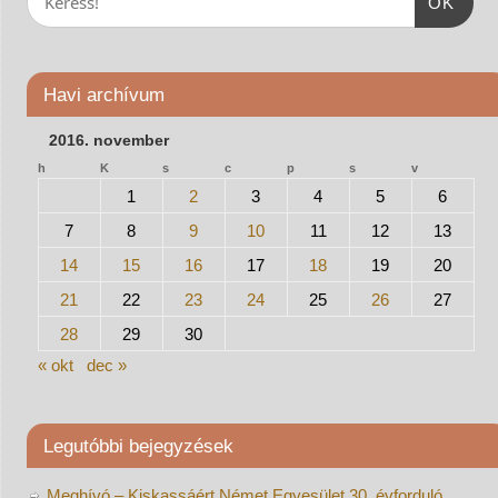
OK
Havi archívum
2016. november
h
K
s
c
p
s
v
1
2
3
4
5
6
7
8
9
10
11
12
13
14
15
16
17
18
19
20
21
22
23
24
25
26
27
28
29
30
« okt
dec »
Legutóbbi bejegyzések
Meghívó – Kiskassáért Német Egyesület 30. évforduló