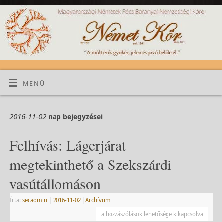
MENÜ
2016-11-02
nap bejegyzései
Felhívás: Lágerjárat
megtekinthető a Szekszárdi
vasútállomáson
Írta:
secadmin
|
2016-11-02
|
Archívum
a hozzászólások lehetősége kikapcsolva