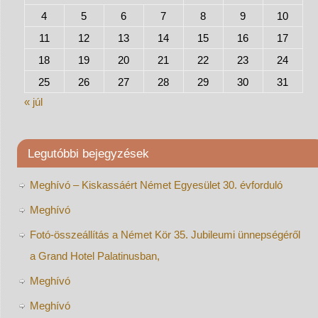
4
5
6
7
8
9
10
11
12
13
14
15
16
17
18
19
20
21
22
23
24
25
26
27
28
29
30
31
« júl
Legutóbbi bejegyzések
Meghívó – Kiskassáért Német Egyesület 30. évforduló
Meghívó
Fotó-összeállítás a Német Kör 35. Jubileumi ünnepségéről
a Grand Hotel Palatinusban,
Meghívó
Meghívó