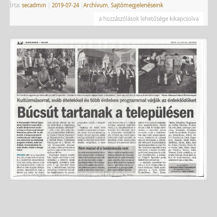
Írta:
secadmin
|
2019-07-24
|
Archívum
,
Sajtómegjelenéseink
a hozzászólások lehetősége kikapcsolva