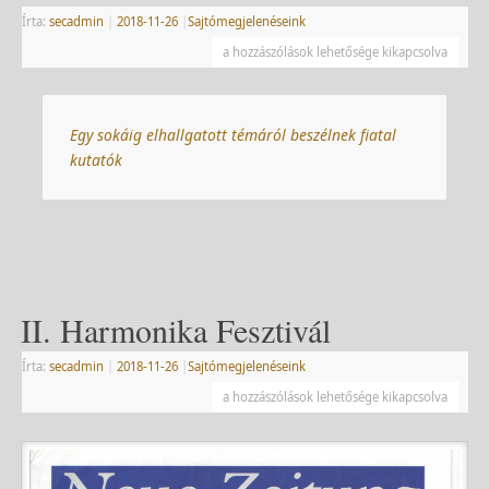
Írta:
secadmin
|
2018-11-26
|
Sajtómegjelenéseink
a hozzászólások lehetősége kikapcsolva
Egy sokáig elhallgatott témáról beszélnek fiatal
kutatók
II. Harmonika Fesztivál
Írta:
secadmin
|
2018-11-26
|
Sajtómegjelenéseink
a hozzászólások lehetősége kikapcsolva