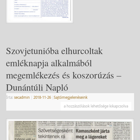
Szovjetunióba elhurcoltak
emléknapja alkalmából
megemlékezés és koszorúzás –
Dunántúli Napló
Írta:
secadmin
|
2018-11-26
|
Sajtómegjelenéseink
a hozzászólások lehetősége kikapcsolva