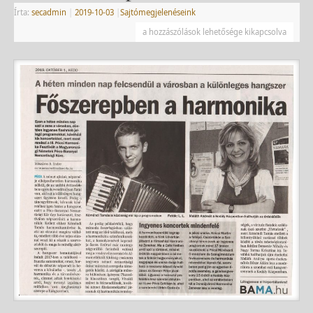
Írta:
secadmin
|
2019-10-03
|
Sajtómegjelenéseink
a hozzászólások lehetősége kikapcsolva