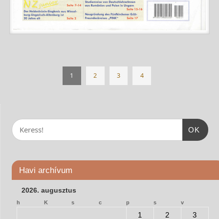
1
2
3
4
OK
Havi archívum
2026. augusztus
h
K
s
c
p
s
v
1
2
3