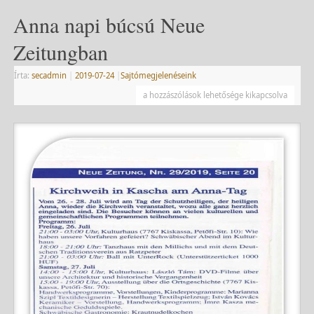
Anna napi búcsú Neue
Zeitungban
Írta:
secadmin
|
2019-07-24
|
Sajtómegjelenéseink
a hozzászólások lehetősége kikapcsolva