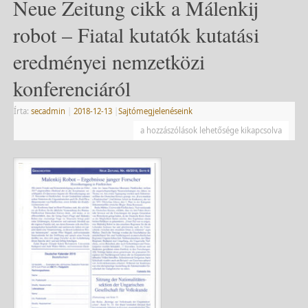
Neue Zeitung cikk a Málenkij
robot – Fiatal kutatók kutatási
eredményei nemzetközi
konferenciáról
Írta:
secadmin
|
2018-12-13
|
Sajtómegjelenéseink
a hozzászólások lehetősége kikapcsolva