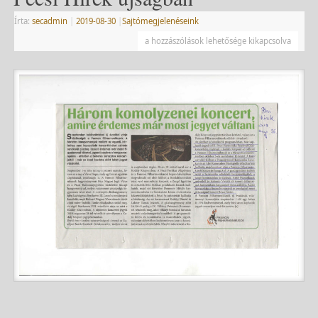
Írta:
secadmin
|
2019-08-30
|
Sajtómegjelenéseink
a hozzászólások lehetősége kikapcsolva