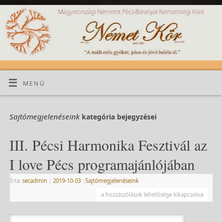
MENÜ
Sajtómegjelenéseink
kategória bejegyzései
III. Pécsi Harmonika Fesztivál az
I love Pécs programajánlójában
Írta:
secadmin
|
2019-10-03
|
Sajtómegjelenéseink
a hozzászólások lehetősége kikapcsolva