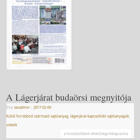
A Lágerjárat budaörsi megnyitója
Írta:
secadmin
|
2017-02-09
|
Külső forrásbósl származó sajtóanyag
,
lágerjárat-kapcsolódó sajtóanyagok
,
videók
a hozzászólások lehetősége kikapcsolva