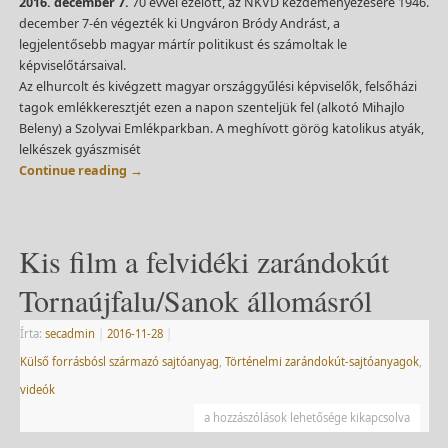
2016. december 7.
70 évvel ezelőtt, az NKVD kezdeményezésére 1946.
december 7-én végezték ki Ungváron Bródy Andrást, a
legjelentősebb magyar mártír politikust és számoltak le
képviselőtársaival.
Az elhurcolt és kivégzett magyar országgyűlési képviselők, felsőházi
tagok emlékkeresztjét ezen a napon szenteljük fel (alkotó Mihajlo
Beleny) a Szolyvai Emlékparkban. A meghívott görög katolikus atyák,
lelkészek gyászmisét
Continue reading
→
Kis film a felvidéki zarándokút
Tornaújfalu/Sanok állomásról
Írta:
secadmin
|
2016-11-28
|
Külső forrásbósl származó sajtóanyag
,
Történelmi zarándokút-sajtóanyagok
,
videók
a hozzászólások lehetősége kikapcsolva