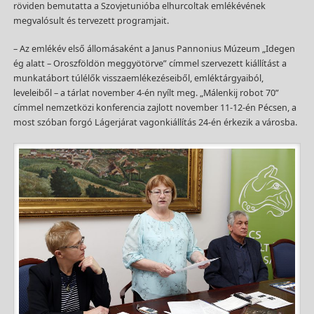
röviden bemutatta a Szovjetunióba elhurcoltak emlékévének
megvalósult és tervezett programjait.
– Az emlékév első állomásaként a Janus Pannonius Múzeum „Idegen
ég alatt – Oroszföldön meggyötörve” címmel szervezett kiállítást a
munkatábort túlélők visszaemlékezéseiből, emléktárgyaiból,
leveleiből – a tárlat november 4-én nyílt meg. „Málenkij robot 70”
címmel nemzetközi konferencia zajlott november 11-12-én Pécsen, a
most szóban forgó Lágerjárat vagonkiállítás 24-én érkezik a városba.