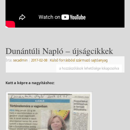
Dunántúli Napló – újságcikkek
Írta:
secadmin
|
2017-02-08
|
Külső forrásbósl származó sajtóanyag
a hozzászólások lehetősége kikapcsolva
Katt a képre a nagyításhoz: