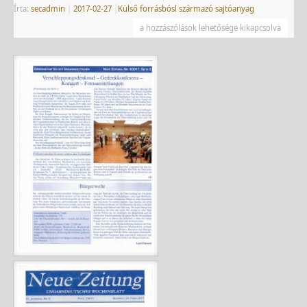
Írta:
secadmin
|
2017-02-27
|
Külső forrásbósl származó sajtóanyag
a hozzászólások lehetősége kikapcsolva