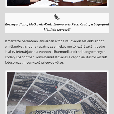
Rozsnyai Ilona, Matkovits-Kretz Eleonóra és Pécsi Csaba, a Lágerjárat
kiállítás szervezői
Ismertette, várhatóan januárban a főpályaudvaron Málenkij robot
emlékművet is fognak avatni, az emlékév méltó lezárásaként pedig
jövő év februárjában a Pannon Filharmonikusok ad hangversenyt a
Kodály Központban könyvbemutatóval és a vagonkiállításról készült
fotósorozat megnyitójával egybekötve.