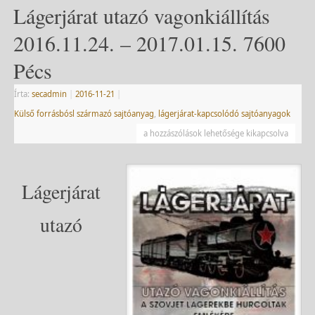
Lágerjárat utazó vagonkiállítás
2016.11.24. – 2017.01.15. 7600
Pécs
Írta:
secadmin
|
2016-11-21
|
Külső forrásbósl származó sajtóanyag
,
lágerjárat-kapcsolódó sajtóanyagok
a hozzászólások lehetősége kikapcsolva
Lágerjárat
utazó