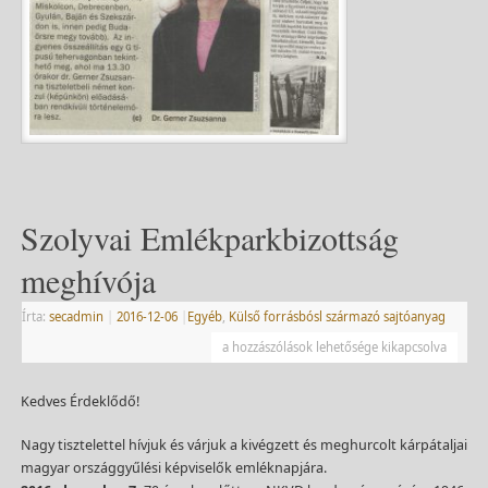
Szolyvai Emlékparkbizottság
meghívója
Írta:
secadmin
|
2016-12-06
|
Egyéb
,
Külső forrásbósl származó sajtóanyag
a hozzászólások lehetősége kikapcsolva
Kedves Érdeklődő!
Nagy tisztelettel hívjuk és várjuk a kivégzett és meghurcolt kárpátaljai
magyar országgyűlési képviselők emléknapjára.