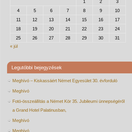
1
2
3
4
5
6
7
8
9
10
11
12
13
14
15
16
17
18
19
20
21
22
23
24
25
26
27
28
29
30
31
« júl
Legutóbbi bejegyzések
Meghívó – Kiskassáért Német Egyesület 30. évforduló
Meghívó
Fotó-összeállítás a Német Kör 35. Jubileumi ünnepségéről
a Grand Hotel Palatinusban,
Meghívó
Meghívó