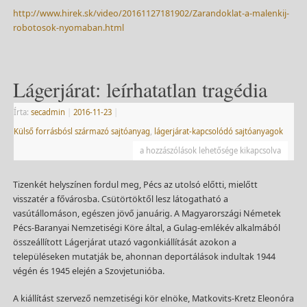
http://www.hirek.sk/video/20161127181902/Zarandoklat-a-malenkij-
robotosok-nyomaban.html
Lágerjárat: leírhatatlan tragédia
Írta:
secadmin
|
2016-11-23
|
Külső forrásbósl származó sajtóanyag
,
lágerjárat-kapcsolódó sajtóanyagok
a hozzászólások lehetősége kikapcsolva
Tizenkét helyszínen fordul meg, Pécs az utolsó előtti, mielőtt
visszatér a fővárosba. Csütörtöktől lesz látogatható a
vasútállomáson, egészen jövő januárig. A Magyarországi Németek
Pécs-Baranyai Nemzetiségi Köre által, a Gulag-emlékév alkalmából
összeállított Lágerjárat utazó vagonkiállítását azokon a
településeken mutatják be, ahonnan deportálások indultak 1944
végén és 1945 elején a Szovjetunióba.
A kiállítást szervező nemzetiségi kör elnöke, Matkovits-Kretz Eleonóra