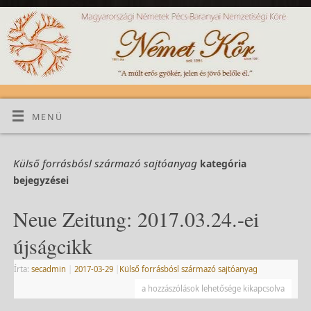
MENÜ
Külső forrásbósl származó sajtóanyag
kategória
bejegyzései
Neue Zeitung: 2017.03.24.-ei
újságcikk
Írta:
secadmin
|
2017-03-29
|
Külső forrásbósl származó sajtóanyag
a hozzászólások lehetősége kikapcsolva