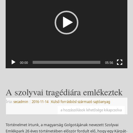
00:00
05:56
A szolyvai tragédiára emlékeztek
Írta:
secadmin
|
2016-11-14
|
Külső forrásbósl származó sajtóanyag
a hozzászólások lehetősége kikapcsolva
Történelmet írtunk, a magyarság Golgotájának nevezett Szolyvai
Emlékpark 26 éves történetében először fordult elő, hogy egy Kárpát-