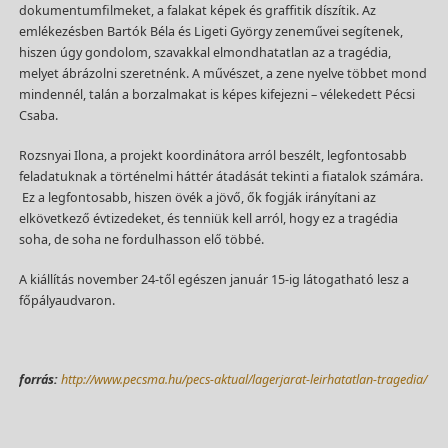
dokumentumfilmeket, a falakat képek és graffitik díszítik. Az
emlékezésben Bartók Béla és Ligeti György zeneművei segítenek,
hiszen úgy gondolom, szavakkal elmondhatatlan az a tragédia,
melyet ábrázolni szeretnénk. A művészet, a zene nyelve többet mond
mindennél, talán a borzalmakat is képes kifejezni – vélekedett Pécsi
Csaba.
Rozsnyai Ilona, a projekt koordinátora arról beszélt, legfontosabb
feladatuknak a történelmi háttér átadását tekinti a fiatalok számára.
Ez a legfontosabb, hiszen övék a jövő, ők fogják irányítani az
elkövetkező évtizedeket, és tenniük kell arról, hogy ez a tragédia
soha, de soha ne fordulhasson elő többé.
A kiállítás november 24-től egészen január 15-ig látogatható lesz a
főpályaudvaron.
forrás:
http://www.pecsma.hu/pecs-aktual/lagerjarat-leirhatatlan-tragedia/