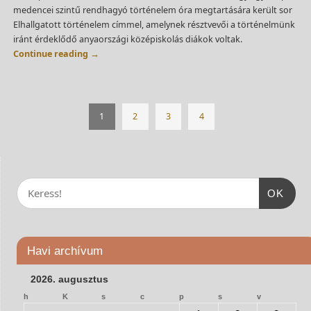
medencei szintű rendhagyó történelem óra megtartására került sor
Elhallgatott történelem címmel, amelynek résztvevői a történelmünk
iránt érdeklődő anyaországi középiskolás diákok voltak.
Continue reading
→
1
2
3
4
OK
Havi archívum
2026. augusztus
h
K
s
c
p
s
v