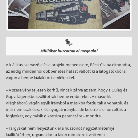
Milliókat hurcoltak el meghalni
A kiállítás szervezője és a projekt menedzsere, Pécsi Csaba elmondta,
az eddig mindenhol döbbenetes hatást váltott ki a látogatókból a
vagon a benne kialakított emlékekkel.
– A szerelvény teljesen korhű, nincs kizárva az sem, hogy a Gulag és
Gupvi lágerekbe szállítottak benne embereket. A második
világháború végén egyik irányból a másikba fordultak a vonatok, és
már nem csak északi és nyugati irányba, de keletre is elhurcolták a
foglyokat, egy másik diktatúra parancsára – mondta.
– Tárgyakat nem helyeztünk el a huszonöt négyzetméternyi
kiállítótérben, ugyanakkor a falon monitorok vetítenek