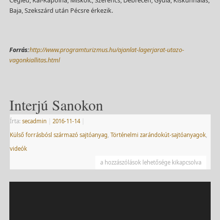
Cegléd, Kál-Kápolna, Miskolc, Szerencs, Debrecen, Gyula, Kiskunhalas,
Baja, Szekszárd után Pécsre érkezik.
Forrás:
http://www.programturizmus.hu/ajanlat-lagerjarat-utazo-
vagonkiallitas.html
Interjú Sanokon
Írta:
secadmin
|
2016-11-14
|
Külső forrásbósl származó sajtóanyag
,
Történelmi zarándokút-sajtóanyagok
,
videók
a hozzászólások lehetősége kikapcsolva
Videólejátszó