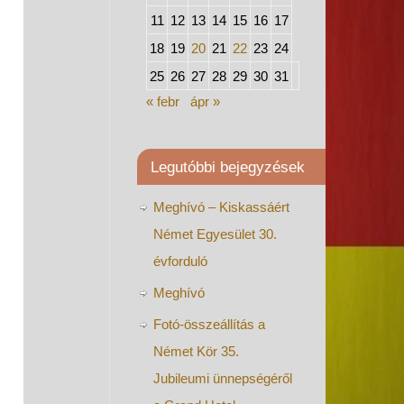
11
12
13
14
15
16
17
18
19
20
21
22
23
24
25
26
27
28
29
30
31
« febr
ápr »
Legutóbbi bejegyzések
Meghívó – Kiskassáért
Német Egyesület 30.
évforduló
Meghívó
Fotó-összeállítás a
Német Kör 35.
Jubileumi ünnepségéről