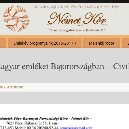
k
Emlékév programjaink(2015-2017.)
Malenkij robot
agyar emlékei Bajorországban – Civi
mok
,
Archívum