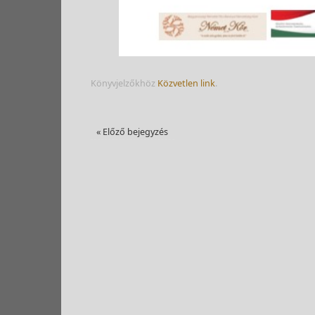
Könyvjelzőkhöz
Közvetlen link
.
«
Előző bejegyzés