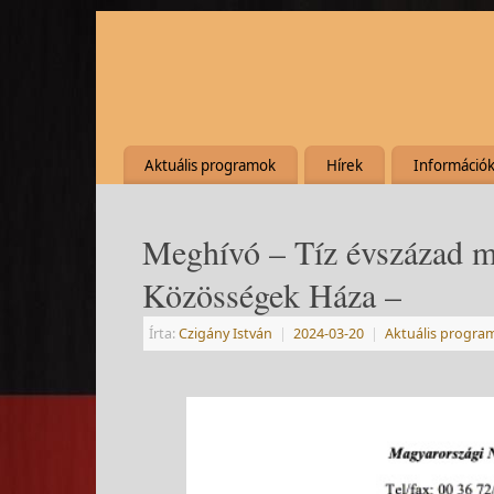
Aktuális programok
Hírek
Információ
Meghívó – Tíz évszázad m
Közösségek Háza –
Írta:
Czigány István
|
2024-03-20
|
Aktuális progra