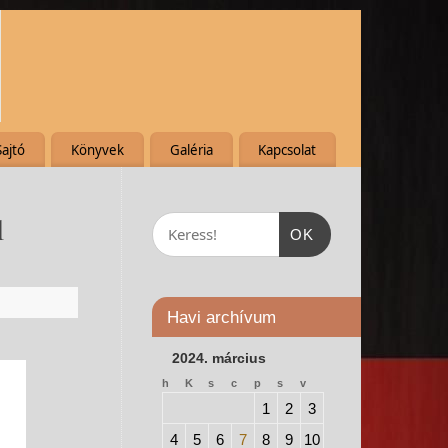
Sajtó
Könyvek
Galéria
Kapcsolat
l
OK
Havi archívum
2024. március
h
K
s
c
p
s
v
1
2
3
4
5
6
7
8
9
10