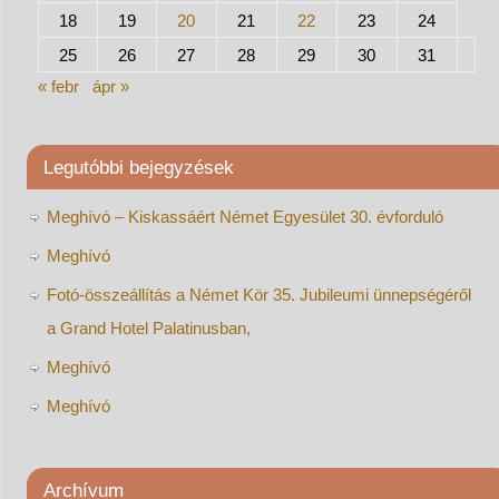
18
19
20
21
22
23
24
25
26
27
28
29
30
31
« febr
ápr »
Legutóbbi bejegyzések
Meghívó – Kiskassáért Német Egyesület 30. évforduló
Meghívó
Fotó-összeállítás a Német Kör 35. Jubileumi ünnepségéről
a Grand Hotel Palatinusban,
Meghívó
Meghívó
Archívum