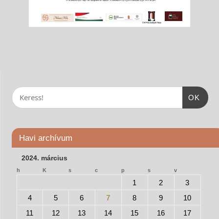
OK
Havi archívum
2024. március
h
K
s
c
p
s
v
1
2
3
4
5
6
7
8
9
10
11
12
13
14
15
16
17