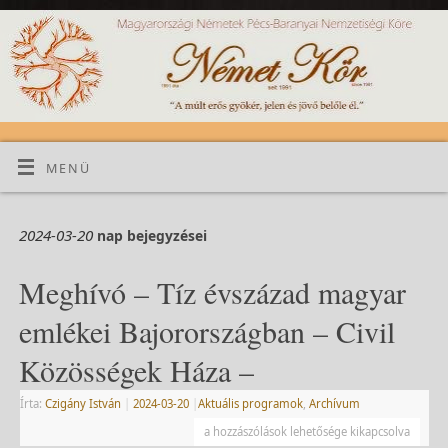
MENÜ
2024-03-20
nap bejegyzései
Meghívó – Tíz évszázad magyar
emlékei Bajorországban – Civil
Közösségek Háza –
Írta:
Czigány István
|
2024-03-20
|
Aktuális programok
,
Archívum
a hozzászólások lehetősége kikapcsolva