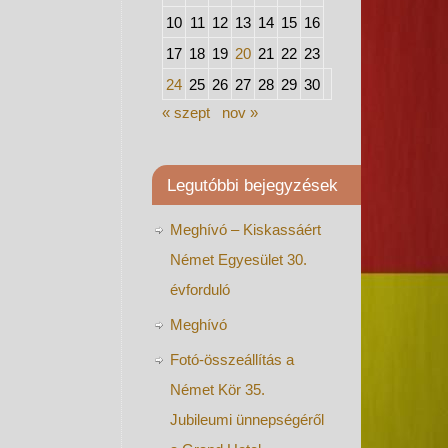
10
11
12
13
14
15
16
17
18
19
20
21
22
23
24
25
26
27
28
29
30
« szept
nov »
Legutóbbi bejegyzések
Meghívó – Kiskassáért
Német Egyesület 30.
évforduló
Meghívó
Fotó-összeállítás a
Német Kör 35.
Jubileumi ünnepségéről