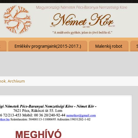
k
Emlékév programjaink(2015-2017.)
Malenkij robot
mok
,
Archívum