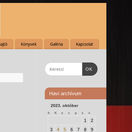
Sajtó
Könyvek
Galéria
Kapcsolat
OK
Havi archívum
2023. október
h
K
s
c
p
s
v
1
2
3
4
5
6
7
8
9