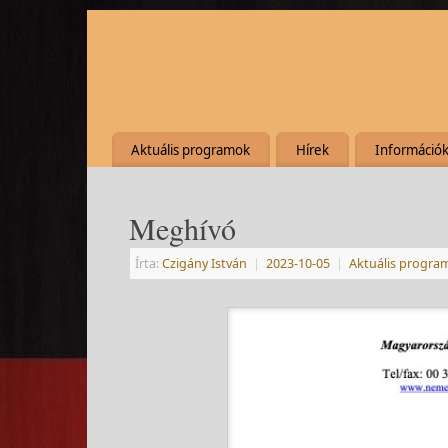
Aktuális programok
Hírek
Információ
Meghívó
Írta:
Czigány István
|
2023-10-05
|
Aktuális progra