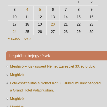
1
2
3
4
5
6
7
8
9
10
11
12
13
14
15
16
17
18
19
20
21
22
23
24
25
26
27
28
29
30
« szept
nov »
Legutóbbi bejegyzések
Meghívó – Kiskassáért Német Egyesület 30. évforduló
Meghívó
Fotó-összeállítás a Német Kör 35. Jubileumi ünnepségéről
a Grand Hotel Palatinusban,
Meghívó
Meghívó