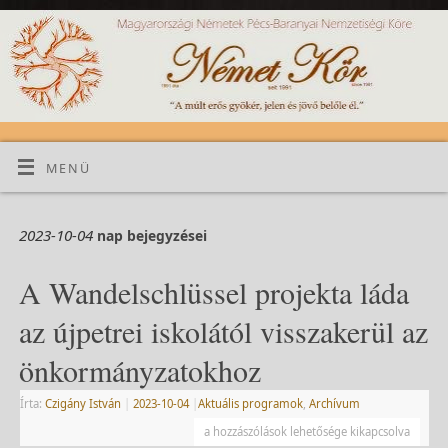
MENÜ
2023-10-04
nap bejegyzései
A Wandelschlüssel projekta láda
az újpetrei iskolától visszakerül az
önkormányzatokhoz
Írta:
Czigány István
|
2023-10-04
|
Aktuális programok
,
Archívum
a hozzászólások lehetősége kikapcsolva