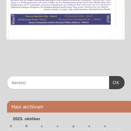
OK
Havi archívum
2023. október
h
K
s
c
p
s
v