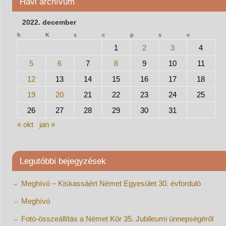
Havi archívum
2022. december
h
K
s
c
p
s
v
1
2
3
4
5
6
7
8
9
10
11
12
13
14
15
16
17
18
19
20
21
22
23
24
25
26
27
28
29
30
31
« okt
jan »
Legutóbbi bejegyzések
Meghívó – Kiskassáért Német Egyesület 30. évforduló
Meghívó
Fotó-összeállítás a Német Kör 35. Jubileumi ünnepségéről