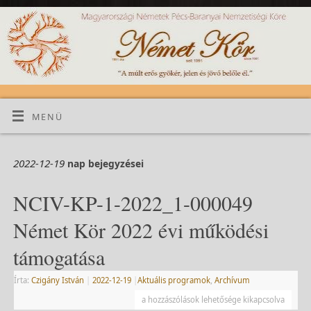
MENÜ
2022-12-19
nap bejegyzései
NCIV-KP-1-2022_1-000049
Német Kör 2022 évi működési
támogatása
Írta:
Czigány István
|
2022-12-19
|
Aktuális programok
,
Archívum
a hozzászólások lehetősége kikapcsolva