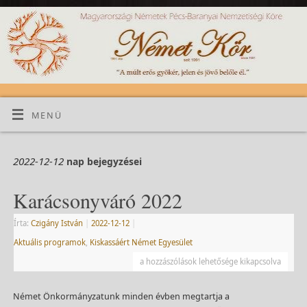
MENÜ
2022-12-12
nap bejegyzései
Karácsonyváró 2022
Írta:
Czigány István
|
2022-12-12
|
Aktuális programok
,
Kiskassáért Német Egyesület
a hozzászólások lehetősége kikapcsolva
Német Önkormányzatunk minden évben megtartja a