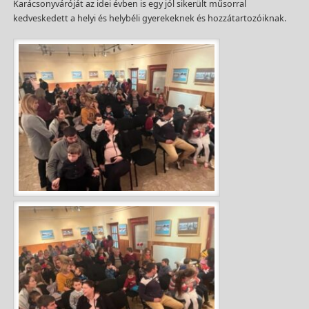
Karácsonyváróját az idei évben is egy jól sikerült műsorral
kedveskedett a helyi és helybéli gyerekeknek és hozzátartozóiknak.