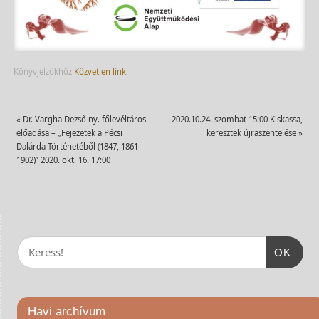
Könyvjelzőkhöz
Közvetlen link
.
«
Dr. Vargha Dezső ny. főlevéltáros
2020.10.24. szombat 15:00 Kiskassa,
előadása – „Fejezetek a Pécsi
keresztek újraszentelése
»
Dalárda Történetéből (1847, 1861 –
1902)” 2020. okt. 16. 17:00
OK
Havi archívum