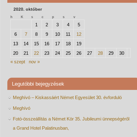
2020. október
h
K
s
c
p
s
v
1
2
3
4
5
6
7
8
9
10
11
12
13
14
15
16
17
18
19
20
21
22
23
24
25
26
27
28
29
30
« szept
nov »
Legutóbbi bejegyzések
Meghívó – Kiskassáért Német Egyesület 30. évforduló
Meghívó
Fotó-összeállítás a Német Kör 35. Jubileumi ünnepségéről
a Grand Hotel Palatinusban,