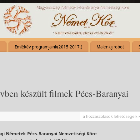
k
Emlékév programjaink(2015-2017.)
Malenkij robot
n készült filmek Pécs-Baranyai
a hozzászólások lehetősége ki
gi Németek Pécs-Baranyai Nemzetiségi Köre