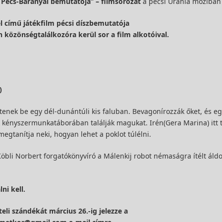
Pécs-Baranyai bemutatója” – filmsorozat
a pécsi Uránia moziban
l című játékfilm
pécsi díszbemutatója
 közönségtalálkozóra kerül sor a film alkotóival.
)
enek be egy dél-dunántúli kis faluban. Bevagonírozzák őket, és eg
kényszermunkatáborában találják magukat. Irén(Gera Marina) itt t
egtanítja neki, hogyan lehet a poklot túlélni.
Köbli Norbert forgatókönyvíró a Málenkij robot némaságra ítélt áld
ni kell.
eli szándékát március 26.-ig jelezze a