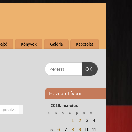
Sajtó
Könyvek
Galéria
Kapcsolat
OK
Havi archívum
2018. március
kapcsolva
h
K
s
c
p
s
v
1
2
3
4
5
6
7
8
9
10
11