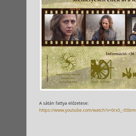
A sátán fattya előzetese:
https://www.youtube.com/watch?v=0rx5_-05bm