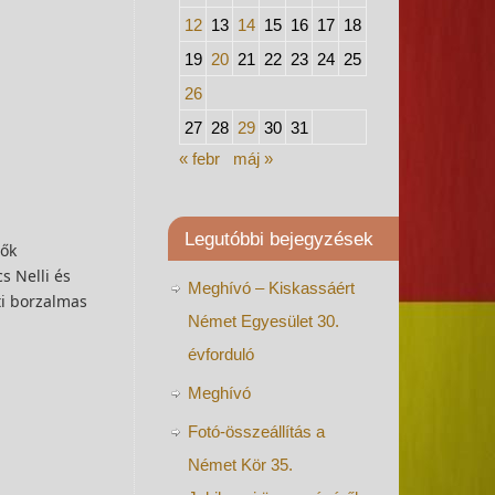
12
13
14
15
16
17
18
19
20
21
22
23
24
25
26
27
28
29
30
31
« febr
máj »
Legutóbbi bejegyzések
nők
s Nelli és
Meghívó – Kiskassáért
ti borzalmas
Német Egyesület 30.
évforduló
Meghívó
Fotó-összeállítás a
Német Kör 35.