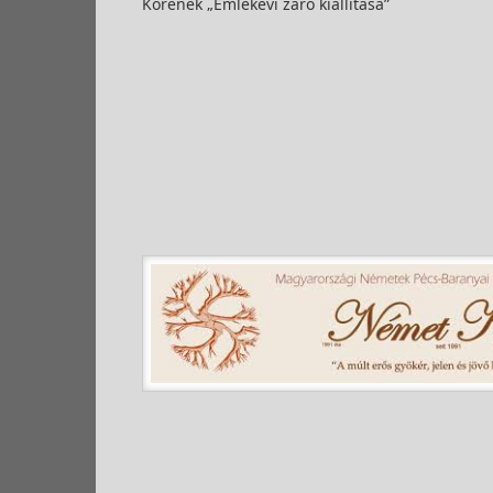
Körének „Emlékévi záró kiállítása”
Támogat