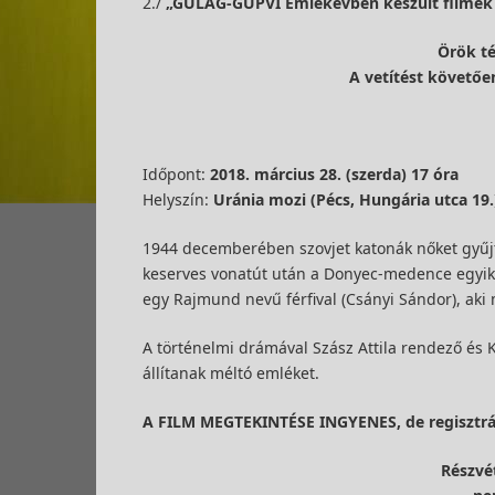
2./
„GULÁG-GUPVI Emlékévben készült filmek 
Örök té
A vetítést követően
Időpont:
2018. március 28. (szerda) 17 óra
Helyszín:
Uránia mozi (Pécs, Hungária utca 19.
1944 decemberében szovjet katonák nőket gyűjt
keserves vonatút után a Donyec-medence egyik 
egy Rajmund nevű férfival (Csányi Sándor), aki m
A történelmi drámával Szász Attila rendező és 
állítanak méltó emléket.
A FILM MEGTEKINTÉSE INGYENES, de regisztrál
Részvét