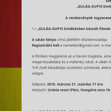
sz
„GULÁG-GUPVI Emlék
A rendezvények ingyenesek
1./
„GULÁG-GUPVI Emlékévben készült filmek 
A sátán fattya
című játékfilm díszbemutatója
Regisztrálni kell
a nemetkor@gmail.com e-mail
A filmben megjelenik az a három tragédia, amely
megerőszakolása és a málenkij robot. A sátán fat
Trill Zsolt kárpátaljai születésű színészek, aki
világot.
Időpont:
2018. március 21. (szerda) 17 óra
Helyszín:
Uránia mozi (Pécs, Hungária utca 19.