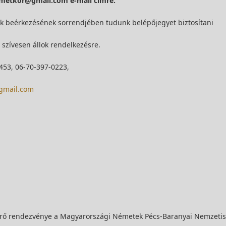
metkor@gmail.com e-mail címre.
sek beérkezésének sorrendjében tudunk belépőjegyet biztosítani
szívesen állok rendelkezésre.
453, 06-70-397-0223,
gmail.com
sérő rendezvénye a Magyarországi Németek Pécs-Baranyai Nemzeti