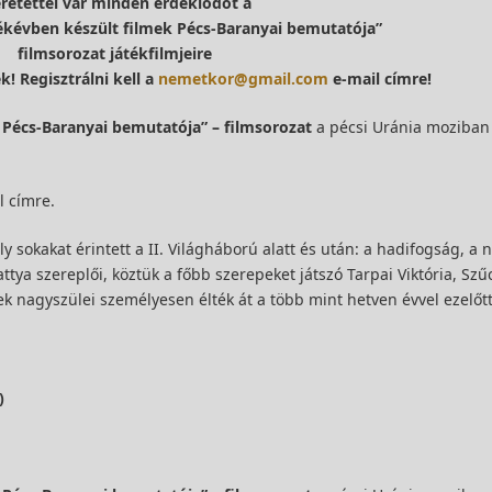
eretettel vár minden érdeklődőt a
évben készült filmek Pécs-Baranyai bemutatója”
filmsorozat játékfilmjeire
! Regisztrálni kell a
nemetkor@gmail.com
e-mail címre!
Pécs-Baranyai bemutatója” – filmsorozat
a pécsi Uránia moziban
 címre.
 sokakat érintett a II. Világháború alatt és után: a hadifogság, a 
tya szereplői, köztük a főbb szerepeket játszó Tarpai Viktória, Szűc
knek nagyszülei személyesen élték át a több mint hetven évvel ezelőt
)