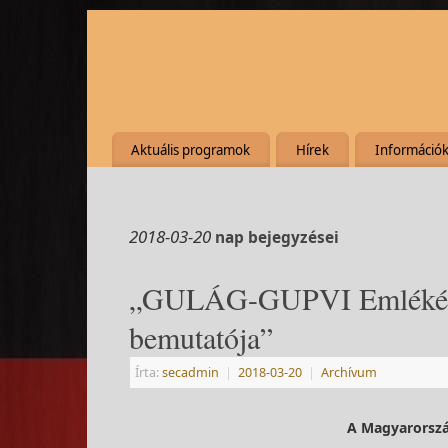
Aktuális programok
Hírek
Információ
2018-03-20
nap bejegyzései
„GULÁG-GUPVI Emlékévbe
bemutatója”
Írta:
secadmin
|
2018-03-20
|
Archívum
A Magyarorszá