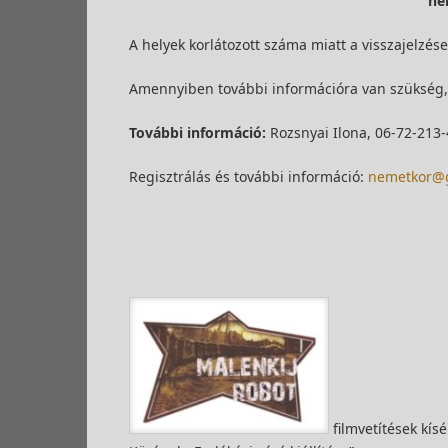
ne
A helyek korlátozott száma miatt a visszajelzé
Amennyiben további információra van szükség, 
T
ovábbi információ:
Rozsnyai Ilona, 06-72-213-
Regisztrálás és további információ:
nemetkor@
filmvetítések kí