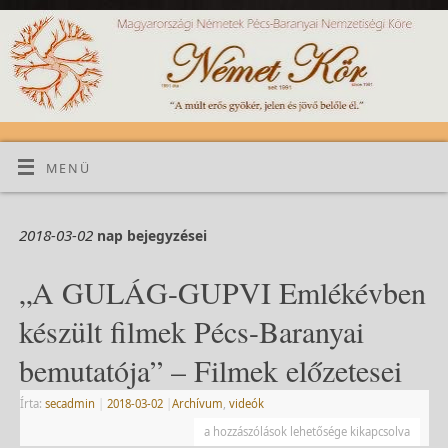
MENÜ
2018-03-02
nap bejegyzései
„A GULÁG-GUPVI Emlékévben
készült filmek Pécs-Baranyai
bemutatója” – Filmek előzetesei
Írta:
secadmin
|
2018-03-02
|
Archívum
,
videók
a hozzászólások lehetősége kikapcsolva