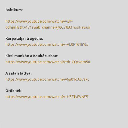
Baltikum:
https://www.youtube.com/watch?v=j3T-
6dhjmTs&t=171s&ab_channel=J%C3%A1nosHavasi
Kárpátaljai tragédia:
https://www.youtube.com/watch?v=VL0FT61EYIs
Kicsi munkán a Kaukázusban:
https://www.youtube.com/watch?v=dt-CQcvqm50
A sátán fattya:
https://www.youtube.com/watch?v=6u01dAS7skc
Örök tél:
https://www.youtube.com/watch?v=HZSTvEVz87I