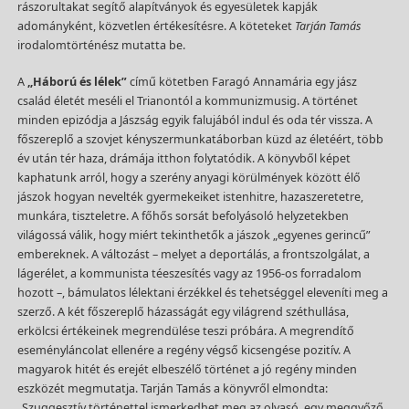
rászorultakat segítő alapítványok és egyesületek kapják
adományként, közvetlen értékesítésre. A köteteket
Tarján Tamás
irodalomtörténész mutatta be.
A
„Háború és lélek”
című kötetben Faragó Annamária egy jász
család életét meséli el Trianontól a kommunizmusig. A történet
minden epizódja a Jászság egyik falujából indul és oda tér vissza. A
főszereplő a szovjet kényszermunkatáborban küzd az életéért, több
év után tér haza, drámája itthon folytatódik. A könyvből képet
kaphatunk arról, hogy a szerény anyagi körülmények között élő
jászok hogyan nevelték gyermekeiket istenhitre, hazaszeretetre,
munkára, tiszteletre. A főhős sorsát befolyásoló helyzetekben
világossá válik, hogy miért tekinthetők a jászok „egyenes gerincű”
embereknek. A változást – melyet a deportálás, a frontszolgálat, a
lágerélet, a kommunista téeszesítés vagy az 1956-os forradalom
hozott –, bámulatos lélektani érzékkel és tehetséggel eleveníti meg a
szerző. A két főszereplő házasságát egy világrend széthullása,
erkölcsi értékeinek megrendülése teszi próbára. A megrendítő
eseményláncolat ellenére a regény végső kicsengése pozitív. A
magyarok hitét és erejét elbeszélő történet a jó regény minden
eszközét megmutatja. Tarján Tamás a könyvről elmondta:
„Szuggesztív történettel ismerkedhet meg az olvasó, egy meggyőző