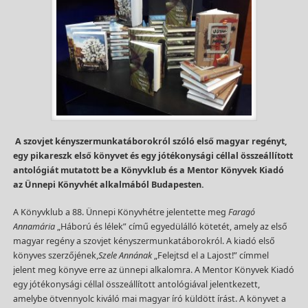
A szovjet kényszermunkatáborokról szóló első magyar regényt,
egy pikareszk első könyvet és egy jótékonysági céllal összeállított
antológiát mutatott be a Könyvklub és a Mentor Könyvek Kiadó
az Ünnepi Könyvhét alkalmából Budapesten.
A Könyvklub a 88. Ünnepi Könyvhétre jelentette meg
Faragó
Annamária
„Háború és lélek” című egyedülálló kötetét, amely az első
magyar regény a szovjet kényszermunkatáborokról. A kiadó első
könyves szerzőjének,
Szele Annának
„Felejtsd el a Lajost!” címmel
jelent meg könyve erre az ünnepi alkalomra. A Mentor Könyvek Kiadó
egy jótékonysági céllal összeállított antológiával jelentkezett,
amelybe ötvennyolc kiváló mai magyar író küldött írást. A könyvet a