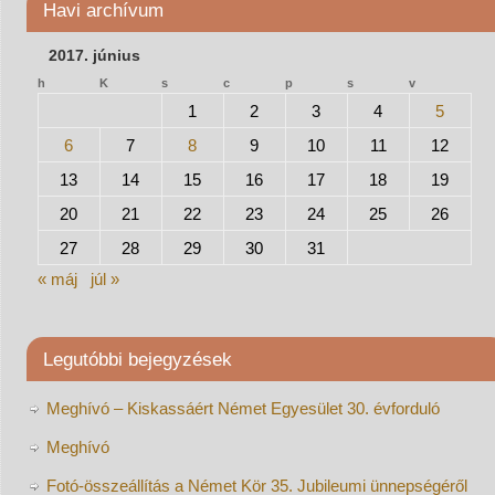
Havi archívum
2017. június
h
K
s
c
p
s
v
1
2
3
4
5
6
7
8
9
10
11
12
13
14
15
16
17
18
19
20
21
22
23
24
25
26
27
28
29
30
31
« máj
júl »
Legutóbbi bejegyzések
Meghívó – Kiskassáért Német Egyesület 30. évforduló
Meghívó
Fotó-összeállítás a Német Kör 35. Jubileumi ünnepségéről