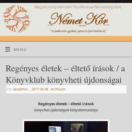
MENÜ
Regényes életek – éltető írások / a
Könyvklub könyvheti újdonságai
Írta:
secadmin
|
2017-06-08
|
Archívum
Regényes életek – éltető írások
könyvheti újdonságok könyvbemutatója