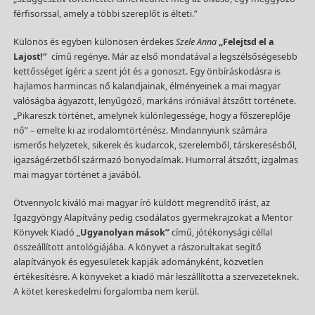
férfisorssal, amely a többi szereplőt is élteti.”
Különös és egyben különösen érdekes
Szele Anna
„Felejtsd el a
Lajost!”
című regénye. Már az első mondatával a legszélsőségesebb
kettősséget ígéri: a szent jót és a gonoszt. Egy önbíráskodásra is
hajlamos harmincas nő kalandjainak, élményeinek a mai magyar
valóságba ágyazott, lenyűgöző, markáns iróniával átszőtt története.
„Pikareszk történet, amelynek különlegessége, hogy a főszereplője
nő” – emelte ki az irodalomtörténész. Mindannyiunk számára
ismerős helyzetek, sikerek és kudarcok, szerelemből, társkeresésből,
igazságérzetből származó bonyodalmak. Humorral átszőtt, izgalmas
mai magyar történet a javából.
Ötvennyolc kiváló mai magyar író küldött megrendítő írást, az
Igazgyöngy Alapítvány pedig csodálatos gyermekrajzokat a Mentor
Könyvek Kiadó „
Ugyanolyan mások”
című, jótékonysági céllal
összeállított antológiájába. A könyvet a rászorultakat segítő
alapítványok és egyesületek kapják adományként, közvetlen
értékesítésre. A könyveket a kiadó már leszállította a szervezeteknek.
A kötet kereskedelmi forgalomba nem kerül.