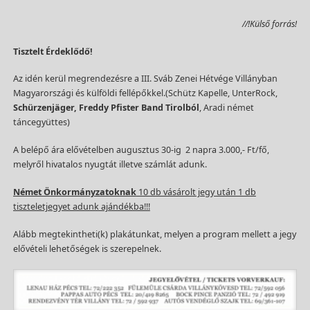
//!Külső forrás!
Tisztelt Érdeklődő!
Az idén kerül megrendezésre a III. Sváb Zenei Hétvége Villányban
Magyarországi és külföldi fellépőkkel.(Schütz Kapelle, UnterRock,
Schürzenjäger, Freddy Pfister Band Tirolból
, Aradi német
táncegyüttes)
A belépő ára elővételben augusztus 30-ig 2 napra 3.000,- Ft/fő,
melyről hivatalos nyugtát illetve számlát adunk.
Német Önkormányzatoknak
10 db vásárol
t
jegy után 1 db
tiszteletjegyet adunk ajándékba!!!
Alább megtekintheti(k) plakátunkat, melyen a program mellett a jegy
elővételi lehetőségek is szerepelnek.