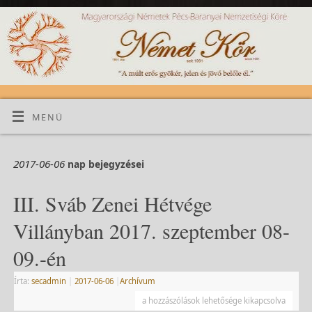
MENÜ
2017-06-06
nap bejegyzései
III. Sváb Zenei Hétvége
Villányban 2017. szeptember 08-
09.-én
Írta:
secadmin
|
2017-06-06
|
Archívum
a hozzászólások lehetősége kikapcsolva