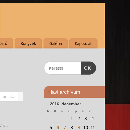
Sajtó
Könyvek
Galéria
Kapcsolat
OK
Havi archívum
kapcsolva
2016. december
h
K
s
c
p
s
v
1
2
3
4
jára.
5
6
7
8
9
10
11