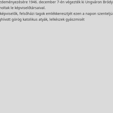
ezdeményezésére 1946. december 7-én végezték ki Ungváron Bródy
oltak le képviselőtársaival.
képviselők, felsőházi tagok emlékkeresztjét ezen a napon szenteljük
hívott görög katolikus atyák, lelkészek gyászmisét