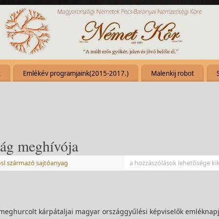
k
Emlékév programjaink(2015-2017.)
Malenkij robot
ság meghívója
ósl származó sajtóanyag
a hozzászólások lehetősége ki
és meghurcolt kárpátaljai magyar országgyűlési képviselők emléknap