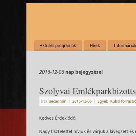
Aktuális programok
Hírek
Információ
2016-12-06
nap bejegyzései
Szolyvai Emlékparkbizott
Írta:
secadmin
|
2016-12-06
|
Egyéb
,
Külső forrásb
Kedves Érdeklődő!
Nagy tisztelettel hívjuk és várjuk a kivégzett 