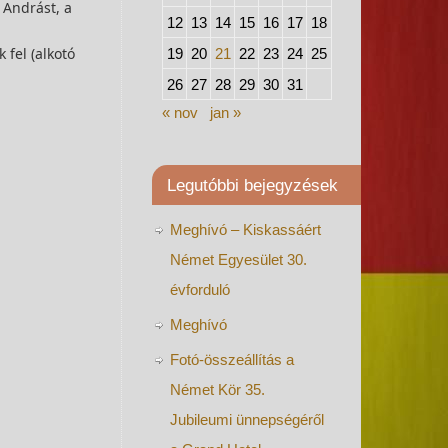
 Andrást, a
12
13
14
15
16
17
18
 fel (alkotó
19
20
21
22
23
24
25
26
27
28
29
30
31
« nov
jan »
Legutóbbi bejegyzések
Meghívó – Kiskassáért
Német Egyesület 30.
évforduló
Meghívó
Fotó-összeállítás a
Német Kör 35.
Jubileumi ünnepségéről