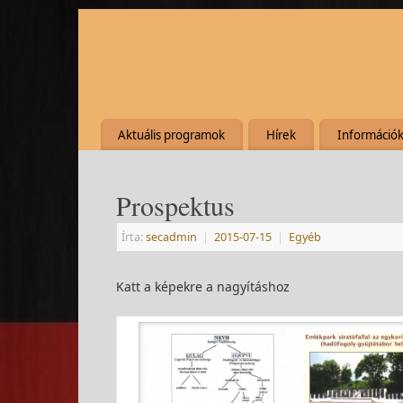
Aktuális programok
Hírek
Információ
Prospektus
Írta:
secadmin
|
2015-07-15
|
Egyéb
Katt a képekre a nagyításhoz