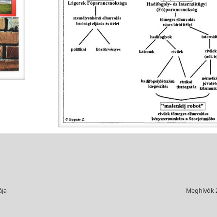
ája
Meghívók 