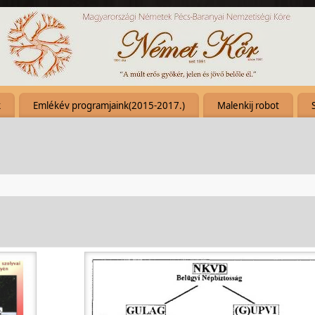
k
Emlékév programjaink(2015-2017.)
Malenkij robot