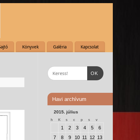
Sajtó
Könyvek
Galéria
Kapcsolat
OK
Havi archívum
2015. július
h
K
s
c
p
s
v
1
2
3
4
5
6
7
8
9
10
11
12
13