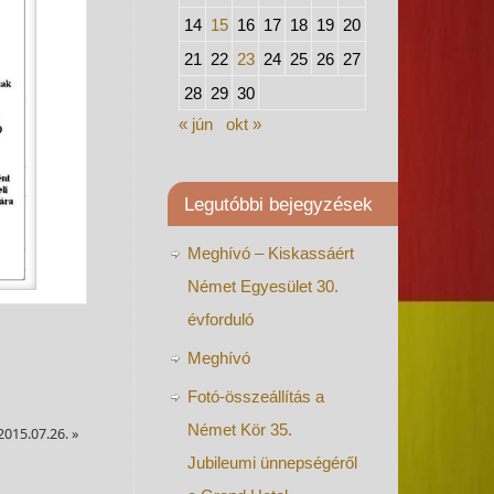
14
15
16
17
18
19
20
21
22
23
24
25
26
27
28
29
30
« jún
okt »
Legutóbbi bejegyzések
Meghívó – Kiskassáért
Német Egyesület 30.
évforduló
Meghívó
Fotó-összeállítás a
Német Kör 35.
2015.07.26.
»
Jubileumi ünnepségéről