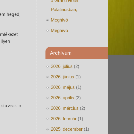
a Grand Hotel
Palatinusban,
nem heged,
Meghívó
Meghívó
Emlékezet
ilyen
Archívum
2026. július
(2)
2026. június
(1)
2026. május
(1)
2026. április
(2)
ista veze…
»
2026. március
(2)
2026. február
(1)
2025. december
(1)