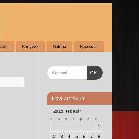
Sajtó
Könyvek
Galéria
Kapcsolat
OK
Havi archívum
2015. február
h
K
s
c
p
s
v
1
2
3
4
5
6
7
8