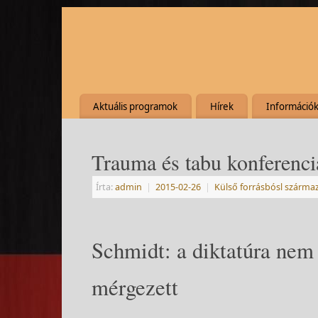
Aktuális programok
Hírek
Információ
Trauma és tabu konferenci
Írta:
admin
|
2015-02-26
|
Külső forrásbósl szárma
Schmidt: a diktatúra nem
mérgezett