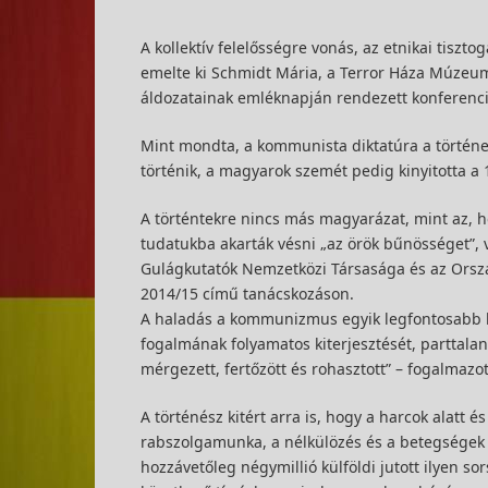
A kollektív felelősségre vonás, az etnikai tisz
emelte ki Schmidt Mária, a Terror Háza Múzeu
áldozatainak emléknapján rendezett konferenc
Mint mondta, a kommunista diktatúra a történe
történik, a magyarok szemét pedig kinyitotta a 
A történtekre nincs más magyarázat, mint az, ho
tudatukba akarták vésni „az örök bűnösséget”, v
Gulágkutatók Nemzetközi Társasága és az Orszá
2014/15 című tanácskozáson.
A haladás a kommunizmus egyik legfontosabb hív
fogalmának folyamatos kiterjesztését, parttala
mérgezett, fertőzött és rohasztott” – fogalmazo
A történész kitért arra is, hogy a harcok alatt
rabszolgamunka, a nélkülözés és a betegségek m
hozzávetőleg négymillió külföldi jutott ilyen s