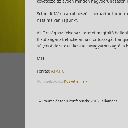
következő tíz évben minden nagyberuházáson 
Schmidt Mária arról beszélt: nemzetünk iránti
hatalma van rajtunk”.
Az Országház felsőházi termét megtöltő hallgató
Bizottságának elnöke annak fontosságát hangsúl
súlyos áldozatokat követelt Magyarországtól a 
MTI
Forrás:
ATV.HU
Könyvjelzőkhöz
Közvetlen link
.
«
Trauma és tabu konferencia: 2015 Parlament