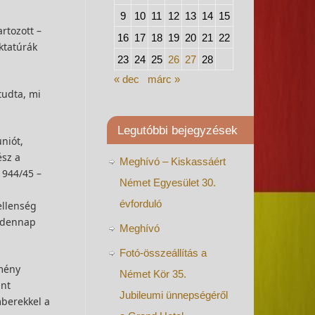
9
10
11
12
13
14
15
rtozott –
16
17
18
19
20
21
22
ktatúrák
23
24
25
26
27
28
« dec
márc »
tudta, mi
Legutóbbi bejegyzések
niót,
ész a
Meghívó – Kiskassáért
1944/45 –
Német Egyesület 30.
évforduló
ellenség
indennap
Meghívó
Fotó-összeállítás a
emény
Német Kör 35.
int
Jubileumi ünnepségéről
mberekkel a