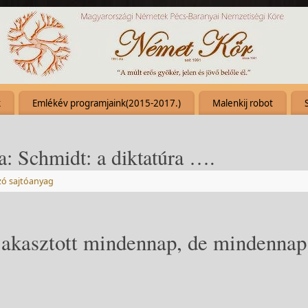
k
Emlékév programjaink(2015-2017.)
Malenkij robot
a: Schmidt: a diktatúra ….
zó sajtóanyag
 akasztott mindennap, de mindennap