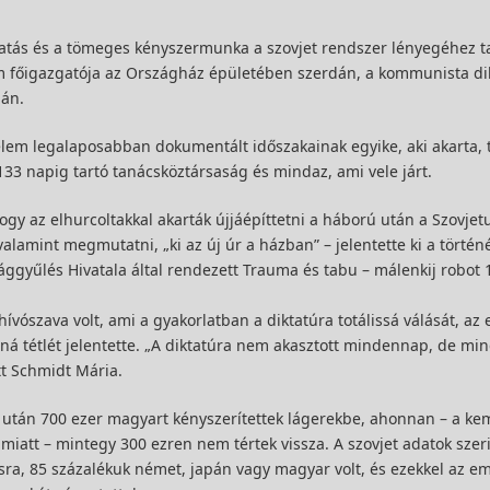
togatás és a tömeges kényszermunka a szovjet rendszer lényegéhez ta
m főigazgatója az Országház épületében szerdán, a kommunista di
ián.
lem legalaposabban dokumentált időszakainak egyike, aki akarta, 
133 napig tartó tanácsköztársaság és mindaz, ami vele járt.
gy az elhurcoltakkal akarták újjáépíttetni a háború után a Szovjetu
alamint megmutatni, „ki az új úr a házban” – jelentette ki a történ
ggyűlés Hivatala által rendezett Trauma és tabu – málenkij robot 
ószava volt, ami a gyakorlatban a diktatúra totálissá válását, az 
nná tétlét jelentette. „A diktatúra nem akasztott mindennap, de m
tt Schmidt Mária.
 és után 700 ezer magyart kényszerítettek lágerekbe, ahonnan – a k
iatt – mintegy 300 ezren nem tértek vissza. A szovjet adatok szer
orsra, 85 százalékuk német, japán vagy magyar volt, és ezekkel az e