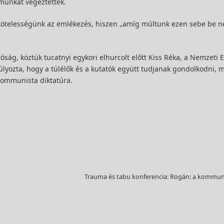
munkát végeztettek.
 kötelességünk az emlékezés, hiszen „amíg múltunk ezen sebe be 
ság, köztük tucatnyi egykori elhurcolt előtt Kiss Réka, a Nemzeti 
yozta, hogy a túlélők és a kutatók együtt tudjanak gondolkodni, m
kommunista diktatúra.
Trauma és tabu konferencia: Rogán: a kommun