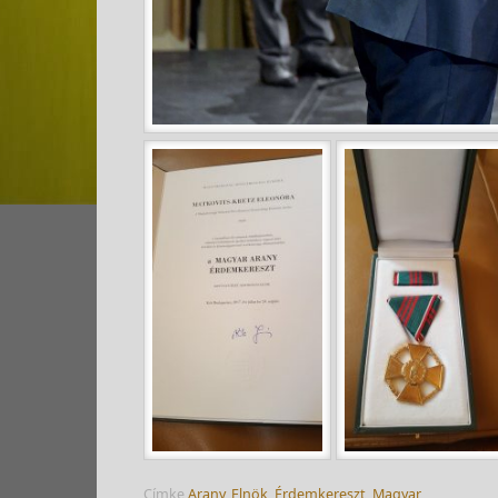
Címke
Arany
,
Elnök
,
Érdemkereszt
,
Magyar