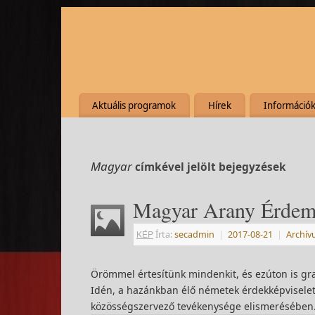
Aktuális programok
Hírek
Információ
Magyar
címkével jelölt bejegyzések
Magyar Arany Érdemk
KÉP
Írta:
secadmin
|
2017-08-21
|
Archí
Örömmel értesítünk mindenkit, és ezúton is gra
Idén, a hazánkban élő németek érdekképviselete
közösségszervező tevékenysége elismerésében