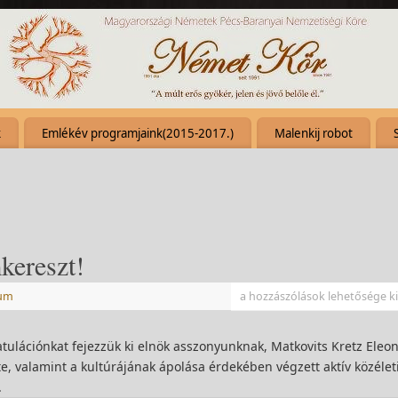
k
Emlékév programjaink(2015-2017.)
Malenkij robot
ereszt!
vum
a hozzászólások lehetősége k
tulációnkat fejezzük ki elnök asszonyunknak, Matkovits Kretz Eleo
, valamint a kultúrájának ápolása érdekében végzett aktív közélet
.