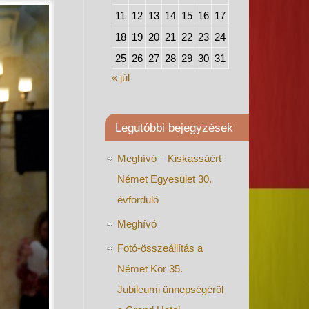
11
12
13
14
15
16
17
18
19
20
21
22
23
24
25
26
27
28
29
30
31
« júl
Legutóbbi bejegyzések
Meghívó – Kiskassáért
Német Egyesület 30.
évforduló
Meghívó
Fotó-összeállítás a
Német Kör 35.
Jubileumi ünnepségéről