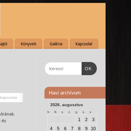
Sajtó
Könyvek
Galéria
Kapcsolat
OK
Havi archívum
ikapcsolva
2026. augusztus
h
K
s
c
p
s
v
nórának.
1
2
3
i és
4
5
6
7
8
9
10