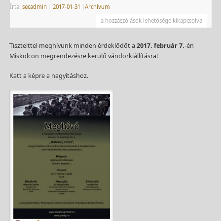
Írta:
secadmin
|
2017-01-31
|
Archívum
a hozzászólások lehetősége kikapcsolva
Tisztelttel meghívunk minden érdeklődőt a
2017. február 7.
-én
Miskolcon megrendezésre kerülő vándorkiállításra!
Katt a képre a nagyításhoz.