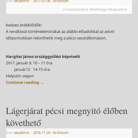
Írta:
secadmin
|
2017-01-06
|
Archívum
a hozzászólások lehetősége kikapcsolva
Kedves érdeklődők!
A rendkívüli történelemórákat az alábbi előadókkal az adott
időpontokban tekinthetik meg a pécsi vasútállomáson.
Hargitai János országgyűlési képviselő
2017. január 9. 10 – 11 óra
január12 14-15 óra
Helyszín: vagon
Continue reading
→
Lágerjárat pécsi megnyitó élőben
követhető
Írta:
secadmin
|
2016-11-24
|
Archívum