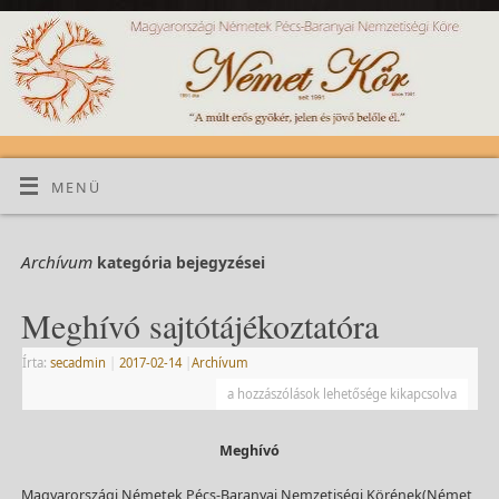
MENÜ
Archívum
kategória bejegyzései
Meghívó sajtótájékoztatóra
Írta:
secadmin
|
2017-02-14
|
Archívum
a hozzászólások lehetősége kikapcsolva
Meghívó
Magyarországi Németek Pécs-Baranyai Nemzetiségi Körének(Német