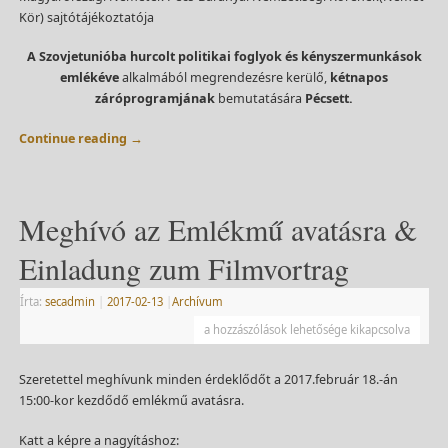
Kör) sajtótájékoztatója
A Szovjetunióba hurcolt politikai foglyok és kényszermunkások
emlékéve
alkalmából megrendezésre kerülő,
kétnapos
záróprogramjának
bemutatására
Pécsett.
Continue reading
→
Meghívó az Emlékmű avatásra &
Einladung zum Filmvortrag
Írta:
secadmin
|
2017-02-13
|
Archívum
a hozzászólások lehetősége kikapcsolva
Szeretettel meghívunk minden érdeklődőt a 2017.február 18.-án
15:00-kor kezdődő emlékmű avatásra.
Katt a képre a nagyításhoz: