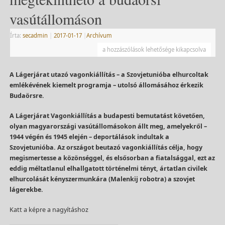
vasútállomáson
Írta:
secadmin
|
2017-01-17
|
Archívum
a hozzászólások lehetősége kikapcsolva
A Lágerjárat utazó vagonkiállítás – a Szovjetunióba elhurcoltak
emlékévének kiemelt programja – utolsó állomásához érkezik
Budaörsre.
A Lágerjárat Vagonkiállítás a budapesti bemutatást követően,
olyan magyarországi vasútállomásokon állt meg, amelyekről –
1944 végén és 1945 elején – deportálások indultak a
Szovjetunióba. Az országot beutazó vagonkiállítás célja, hogy
megismertesse a közönséggel, és elsősorban a fiatalsággal, ezt az
eddig méltatlanul elhallgatott történelmi tényt, ártatlan civilek
elhurcolását kényszermunkára (Malenkij robotra) a szovjet
lágerekbe.
Katt a képre a nagyításhoz