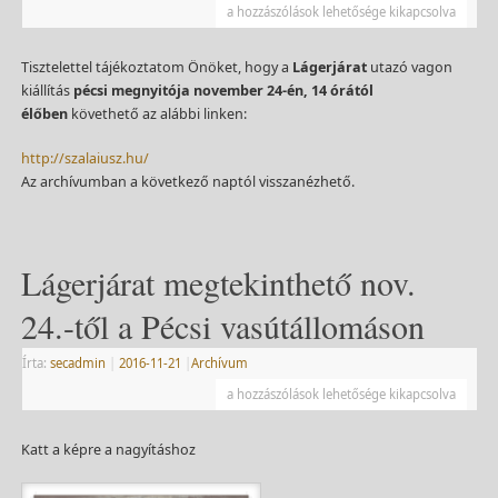
a hozzászólások lehetősége kikapcsolva
Tisztelettel tájékoztatom Önöket, hogy a
Lágerjárat
utazó vagon
kiállítás
pécsi megnyitója
november 24-én, 14 órától
élőben
követhető az alábbi linken:
http://szalaiusz.hu/
Az archívumban a következő naptól visszanézhető.
Lágerjárat megtekinthető nov.
24.-től a Pécsi vasútállomáson
Írta:
secadmin
|
2016-11-21
|
Archívum
a hozzászólások lehetősége kikapcsolva
Katt a képre a nagyításhoz