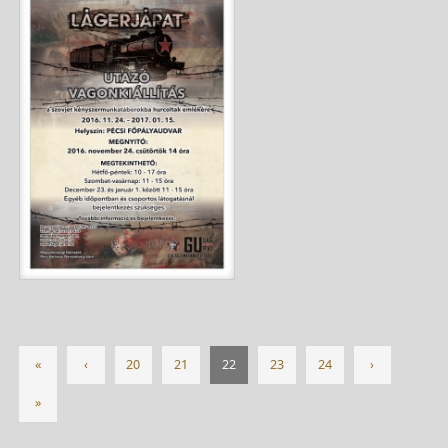
«
‹
20
21
22
23
24
›
»