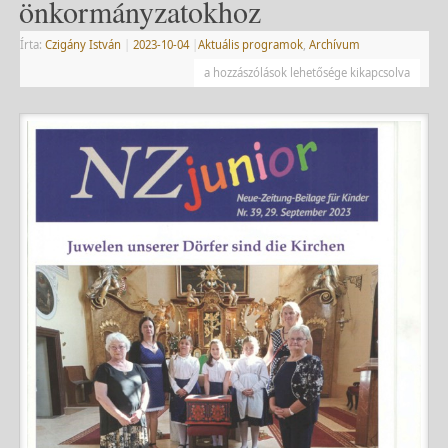
önkormányzatokhoz
Írta:
Czigány István
|
2023-10-04
|
Aktuális programok
,
Archívum
a hozzászólások lehetősége kikapcsolva