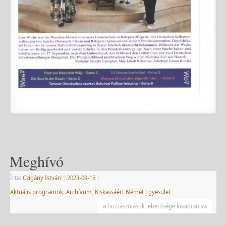
Meghívó
Írta:
Czigány István
|
2023-09-15
|
Aktuális programok
,
Archívum
,
Kiskassáért Német Egyesület
a hozzászólások lehetősége kikapcsolva