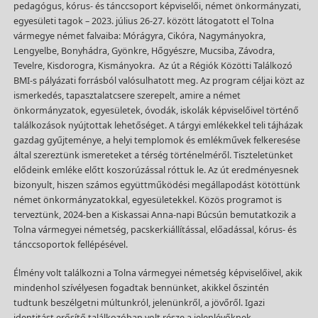
pedagógus, kórus- és tánccsoport képviselői, német önkormányzati,
egyesületi tagok – 2023. július 26-27. között látogatott el Tolna
vármegye német falvaiba: Mórágyra, Cikóra, Nagymányokra,
Lengyelbe, Bonyhádra, Gyönkre, Hőgyészre, Mucsiba, Závodra,
Tevelre, Kisdorogra, Kismányokra. Az út a Régiók Közötti Találkozó
BMI-s pályázati forrásból valósulhatott meg. Az program céljai közt az
ismerkedés, tapasztalatcsere szerepelt, amire a német
önkormányzatok, egyesületek, óvodák, iskolák képviselőivel történő
találkozások nyújtottak lehetőséget. A tárgyi emlékekkel teli tájházak
gazdag gyűjteménye, a helyi templomok és emlékművek felkeresése
által szereztünk ismereteket a térség történelméről. Tiszteletünket
elődeink emléke előtt koszorúzással róttuk le. Az út eredményesnek
bizonyult, hiszen számos együttműködési megállapodást kötöttünk
német önkormányzatokkal, egyesületekkel. Közös programot is
terveztünk, 2024-ben a Kiskassai Anna-napi Búcsún bemutatkozik a
Tolna vármegyei németség, pacskerkiállítással, előadással, kórus- és
tánccsoportok fellépésével.
Élmény volt találkozni a Tolna vármegyei németség képviselőivel, akik
mindenhol szívélyesen fogadtak bennünket, akikkel őszintén
tudtunk beszélgetni múltunkról, jelenünkről, a jövőről. Igazi
identitást erősítő találkozóban volt része a jelenlévőknek.