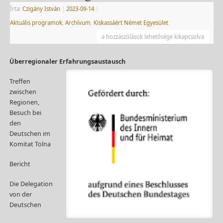
Írta:
Czigány István
|
2023-09-14
|
Aktuális programok
,
Archívum
,
Kiskassáért Német Egyesület
a hozzászólások lehetősége kikapcsolva
Überregionaler Erfahrungsaustausch
Treffen
zwischen
Regionen,
Besuch bei
den
Deutschen im
Komitat Tolna
Bericht
Die Delegation
von der
Deutschen