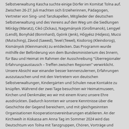
Selbstverwaltung Kascha suchte einige Dörfer im Komitat Tolna auf.
Zwischen 26-27. Juli machten sich Erzieherinnen, Pädagogen,
Vertreter von Sing- und Tanzkapellen, Mitglieder der deutschen
Selbstverwaltung und des Vereins auf den Weg um die Siedlungen
Mórágy (Maratz), Cikó (Zickau), Nagymányok (Großmanok), Lengyel
(Lendl), Bonyhád (Bonnhard), Gyönk (Jenk), Hőgyész (Hidjess), Mucsi
(Mutsching), Závod (Sawed), Tevel (Tewel), Kisdorog (Kleindorog),
Kismányok (Kleinmanok) zu entdecken. Das Programm wurde
mithilfe der Beförderung von dem Bundesministerium des Innern,
für Bau und Heimat im Rahmen der Ausschreibung “Überregionaler
Erfahrungsaustausch – Treffen zwischen Regionen” verwirklicht.
Unsere Absicht war einander besser kennenzulernen, Erfahrungen
auszutauschen und mit den Vertretern von deutschen
Selbstverwaltungen, Kindergärten und Schulen neue Kontakte zu
knüpfen. Während der zwei Tage besuchten wir Heimatmuseen,
Kirchen und Denkmäler, wo wir mit einem Kranz unsere Ehre
ausdrückten. Dadurch konnten wir unsere Kenntnisse über die
Geschichte der Gegend bereichern, und mit gleichgesinnten
Organisationen Kooperationsvereinbarungen etablieren. An der
Kirchweih in Kiskassa am Anna Tag im Sommer 2024 wird das
Deutschtum von Tolna mit Tanzgruppen, Chören, Vorträge und