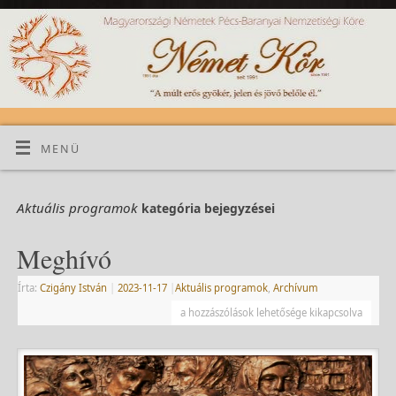
MENÜ
Aktuális programok
kategória bejegyzései
Meghívó
Írta:
Czigány István
|
2023-11-17
|
Aktuális programok
,
Archívum
a hozzászólások lehetősége kikapcsolva