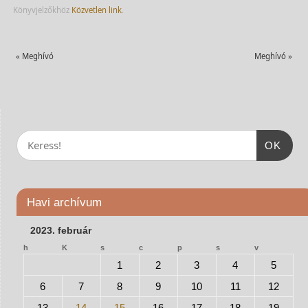
Könyvjelzőkhöz
Közvetlen link
.
«
Meghívó
Meghívó
»
OK
Havi archívum
2023. február
h
K
s
c
p
s
v
1
2
3
4
5
6
7
8
9
10
11
12
13
14
15
16
17
18
19