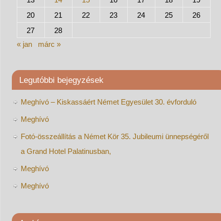
20
21
22
23
24
25
26
27
28
« jan
márc »
Legutóbbi bejegyzések
Meghívó – Kiskassáért Német Egyesület 30. évforduló
Meghívó
Fotó-összeállítás a Német Kör 35. Jubileumi ünnepségéről
a Grand Hotel Palatinusban,
Meghívó
Meghívó