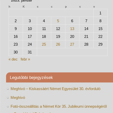
2023. január
h
K
s
c
p
s
v
1
2
3
4
5
6
7
8
9
10
11
12
13
14
15
16
17
18
19
20
21
22
23
24
25
26
27
28
29
30
31
« dec
febr »
Legutóbbi bejegyzések
Meghívó – Kiskassáért Német Egyesület 30. évforduló
Meghívó
Fotó-összeállítás a Német Kör 35. Jubileumi ünnepségéről