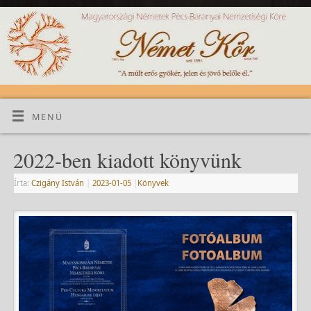
MENÜ
2022-ben kiadott könyvünk
Írta:
Czigány István
|
2023-01-05
|
Könyvek