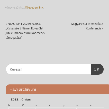
Könyvjelzőkhöz
Közvetlen link
.
«
NEAO-KP-1-2021/6-000630
Magyarvistai Nemzetközi
„Kiskassáért Német Egyesület
Konferencia
»
jubileumának és működésének
támogatása”
OK
Havi archívum
2022. június
h
K
s
c
p
s
v