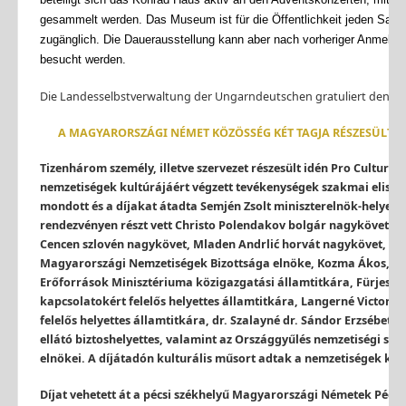
gesammelt werden. Das Museum ist für die Öffentlichkeit jeden Samst
zugänglich. Die Dauerausstellung kann aber nach vorheriger Anmeld
besucht werden.
Die Landesselbstverwaltung der Ungarndeutschen gratuliert den Au
A MAGYARORSZÁGI NÉMET
K
ÖZÖSSÉG
K
ÉT TAGJA RÉSZESÜLT
Tizenhárom személy, illetve szervezet részesült idén Pro Cultur
nemzetiségek kultúrájáért végzett tevékenységek szakmai elism
mondott és a díjakat átadta Semjén Zsolt miniszterelnö
k
-helyett
rendezvényen részt vett Christo Polendakov bolgár nagykövet, 
Cencen szlovén nagykövet, Mladen Andrlić horvát nagykövet, Rit
Magyarországi Nemzetiségek Bizottsága elnö
ke
, Kozma Ákos, az
Erőforrások Minisztériuma
k
özigazgatási államtitkára, Fürjes Z
kapcsolatokért felelős helyettes államtitkára, Langerné Victor K
felelős helyettes államtitkára, dr. Szalayné dr. Sándor Erzsébe
ellátó biztoshelyettes, valamint az Országgyűlés nemzetiségi sz
elnökei. A díjátadón kulturális műsort adtak a nemzetiségek
k
ép
Díjat vehetett át a pécsi székhelyű Magyarországi Németek Pé
cs
-