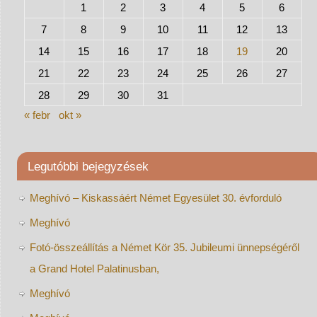
1
2
3
4
5
6
7
8
9
10
11
12
13
14
15
16
17
18
19
20
21
22
23
24
25
26
27
28
29
30
31
« febr
okt »
Legutóbbi bejegyzések
Meghívó – Kiskassáért Német Egyesület 30. évforduló
Meghívó
Fotó-összeállítás a Német Kör 35. Jubileumi ünnepségéről
a Grand Hotel Palatinusban,
Meghívó