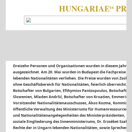
HUNGARIAE“ PRE
Dreizehn Personen und Organisationen wurden in diesem Jahr mi
ausgezeichnet. Am 20. Mai wurden in Budapest die Fachpreise fü
lebenden Nationalitäten verliehen. Die Preise wurden von Zsolt S
ohne Geschäftsbereich für Nationalitäten, feierlich überreicht.
Botschafter von Bulgarien, Efthymios Pantzopoulos, Botschafter
Slowenien, Mladen Andrlić, Botschafter von Kroatien, Emmerich
Vorsitzender Nationalitätenausschusses, Ákos Kozma, Kommissar 
öffentliche Verwaltung des Ministeriums für Humanressourcen, Zol
und Nationalitätenangelegenheiten des Ministerpräsidenten, Katal
soziale Eingliederung des Innenministeriums, Dr. Erzsébet Szala
Rechte der in Ungarn lebenden Nationalitäten, sowie Sprecher d