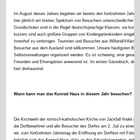
Im August dieses Jahres begehen wir bereits den fünfzehnten Jahr
hier jährlich ein breites Spektrum von Besuchern unterschiedlicher 
Grundschulen sind in der Regel deutschsprachige Klassen, sie komm
kurzem sind auch größere Gruppen von Kindergartenkindern eingela
Innenhof zu verbringen. Touristen und Besucher aus Willand/Villány 
Besucher aus dem Ausland sind willkommen. Unsere häufigsten Besu
Selbstverwaltungen organisiert werden. Es ist schwierig, eine genaue
Freunden und Ehrengästen anwesend ist. Im ersten Gästebuch, der si
fast dreitausend.
Wann kann man das Konrad Haus in diesem Jahr besuchen?
Die Kirchweih der römisch-katholischen Kirche von Jackfall findet am
die Dorfbewohner und alle Besucher des Dorfes am 2. Juli zu einem
wir, zum fünfzehnten Jahrestag der Eröffnung ein Dorffest mit Führ
beteiligt sich das Konrad Haus aktiv an den Adventskonzerten, mit de