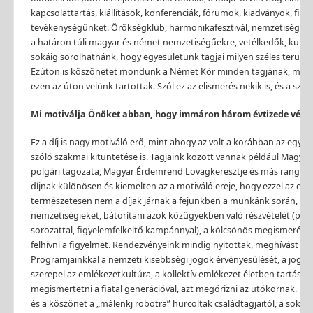
kapcsolattartás, kiállítások, konferenciá
k
, fórumok, kiadványok, filme
tevékenységünket. Örökségklub, harmonikafesztivál, nemzetiségi na
a határon túli magyar és német nemzetiségűekre, vetélkedő
k
, kutat
sokáig sorolhatnánk, hogy egyesületünk tagjai milyen széles terül
Ezúton is
k
öszönetet mondunk a Német
K
ör minden tagjának, min
ezen az úton velünk tartottak. Szól ez az elismerés nekik is, és a sz
Mi motiválja Önöket abban, hogy immáron három évtizede végz
Ez a díj is nagy motiváló erő, mint ahogy az volt a korábban az egyes
szóló szakmai kitüntetése is. Tagjaink
k
özött vannak például Magyar
polgári tagozata, Magyar Érdemrend Lovagkeresztje és más rangos e
díjnak
k
ülönösen és kiemelten az a motiváló ereje, hogy ezzel az eg
természetesen nem a díjak járnak a fejünkben a munkánk során, nem
nemzetiségieket, bátorítani azok
k
özügyekben való részvételét (pél
sorozattal, figyelemfelkeltő kampánnyal), a
k
ölcsönös megismerésre,
felhívni a figyelmet. Rendezvényeink mindig nyitottak, meghívást ka
Programjainkkal a nemzeti kisebbségi jogok érvényesülését, a jogokk
szerepel az emlékezetkultúra, a kollektív emlékezet életben tartása
megismertetni a fiatal generációval, azt megőrizni az utókornak. Moti
és a
k
öszönet a „málenkj robotra” hurcoltak családtagjaitól, a sok ba