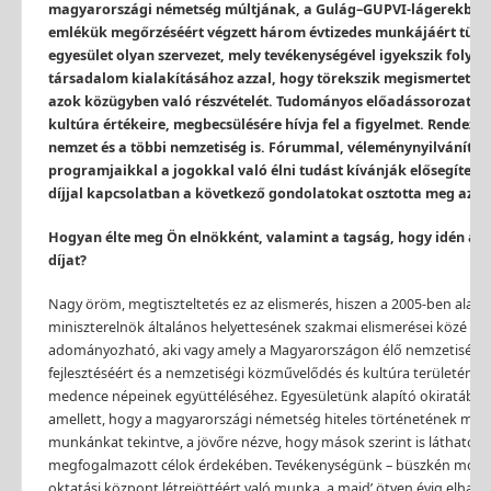
magyarországi németség múltjának, a Gulág–GUPVI-lágerekbe elh
emlé
k
ü
k
megőrzéséért végzett három évtizedes munkájáért tüntett
egyesület olyan szervezet, mely tevékenységével igyekszik folya
társadalom kialakításához azzal, hogy törekszik megismertetni é
azok
k
özügyben való részvételét. Tudományos előadássorozataiv
kultúra értékeire, megbecsülésére hívja fel a figyelmet. Rendezv
nemzet és a többi nemzetiség is. Fórummal, véleménynyilvánításs
programjaikkal a jogokkal való élni tudást
k
ívánjá
k
elősegíteni.
díjjal kapcsolatban a
k
övetkező gondolatokat osztotta meg az M
Hogyan élte meg Ön elnökként, valamint a tagság, hogy idén a
díjat?
Nagy öröm, megtiszteltetés ez az elismerés, hiszen a 2005-ben alapí
miniszterelnö
k
általános helyettesének szakmai elismerései
k
özé ker
adományozható, aki vagy amely a Magyarországon élő nemzetiség
fejlesztéséért és a nemzetiségi
k
özművelődés és kultúra területén v
medence népeinek együttéléséhez. Egyesületünk alapító okiratában
amellett, hogy a magyarországi németség hiteles történetének megi
munkánkat tekintve, a jövőre nézve, hogy mások szerint is láthatóa
megfogalmazott célok érdekében. Tevékenységünk – büszkén mond
oktatási
k
özpont létrejöttéért való munka, a majd’ ötven évig elhallg