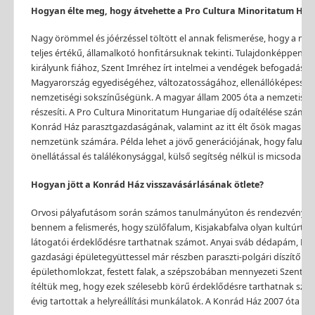
Hogyan élte meg, hogy átvehette a Pro Cultura Minoritatum Hung
Nagy örömmel és jóérzéssel töltött el annak felismerése, hogy a m
teljes érté
k
ű, államalkotó honfitársuknak tekinti. Tulajdonképpen ez
királyunk fiához, Szent Imréhez írt intelmei a vendégek befogadásán
Magyarország egyediségéhez, változatosságához, ellenálló
k
épesség
nemzetiségi sokszínűségünk. A magyar állam 2005 óta a nemzetisé
részesíti. A Pro Cultura Minoritatum Hungariae díj odaítélése szám
Konrád Ház parasztgazdaságának, valamint az itt élt ősö
k
magas szin
nemzetünk számára. Példa lehet a jövő generációjának, hogy falusi
önellátással és találékonysággal,
k
ülső segítség nélkül is micsoda é
Hogyan jött a Konrád Ház visszavásárlásának ötlete?
Orvosi pályafutásom során számos tanulmányúton és rendezvényen v
bennem a felismerés, hogy szülőfalum, Kisjakabfalva olyan kultúrtör
látogatói érdeklődésre tarthatnak számot. Anyai sváb dédapám, Kon
gazdasági épületegyüttessel már részben paraszti-polgári díszítő 
épülethomlokzat, festett falak, a szépszobában mennyezeti Szenthá
ítéltü
k
meg, hogy ezek szélesebb
k
örű érdeklődésre tarthatnak számo
évig tartottak a helyreállítási munkálatok. A Konrád Ház 2007 óta 