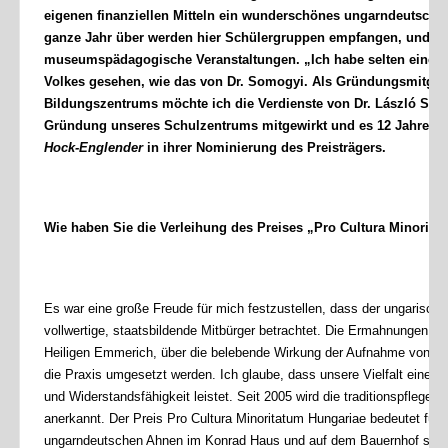
eigenen finanziellen Mitteln ein wunderschönes ungarndeutsches
ganze Jahr über werden hier Schülergruppen empfangen, und das
museumspädagogische Veranstaltungen. „Ich habe selten einen so
Volkes gesehen, wie das von Dr. Somogyi. Als Gründungsmitglie
Bildungszentrums möchte ich die Verdienste von Dr. László Somog
Gründung unseres Schulzentrums mitgewirkt und es 12 Jahre akti
Hock-Englender
in ihrer Nominierung des Preisträgers.
Wie haben Sie die Verleihung des Preises „Pro Cultura Minorita
Es war eine große Freude für mich festzustellen, dass der ungarische
vollwertige, staatsbildende Mitbürger betrachtet. Die Ermahnungen d
Heiligen Emmerich, über die belebende Wirkung der Aufnahme von Gä
die Praxis umgesetzt werden. Ich glaube, dass unsere Vielfalt einen we
und Widerstandsfähigkeit leistet. Seit 2005 wird die traditionspflege
anerkannt. Der Preis Pro Cultura Minoritatum Hungariae bedeutet für 
ungarndeutschen Ahnen im Konrad Haus und auf dem Bauernhof sowie 