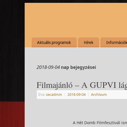
Aktuális programok
Hírek
Információ
2018-09-04
nap bejegyzései
Filmajánló – A GUPVI láge
Írta:
secadmin
|
2018-09-04
|
Archívum
A Hét Domb Filmfesztivál ism