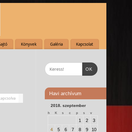
Sajtó
Könyvek
Galéria
Kapcsolat
OK
Havi archívum
kapcsolva
2018. szeptember
h
K
s
c
p
s
v
1
2
3
4
5
6
7
8
9
10