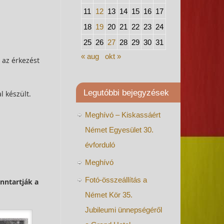
11
12
13
14
15
16
17
18
19
20
21
22
23
24
25
26
27
28
29
30
31
« aug
okt »
 az érkezést
Legutóbbi bejegyzések
 készült.
Meghívó – Kiskassáért
Német Egyesület 30.
évforduló
Meghívó
Fotó-összeállítás a
enntartják a
Német Kör 35.
Jubileumi ünnepségéről