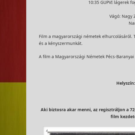
10:35 GUPVI lágerek fog
Vágó: Nagy Z
Nar
Film a magyarországi németek elhurcolásáról. T
és a kényszermunkát.
A film a Magyarországi Németek Pécs-Baranyai
Helyszín
Aki biztosra akar menni, az regisztráljon a 7
film kezdet