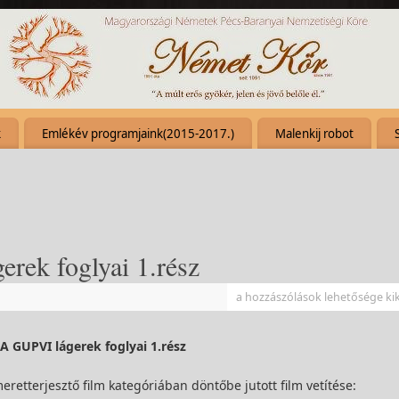
k
Emlékév programjaink(2015-2017.)
Malenkij robot
rek foglyai 1.rész
a hozzászólások lehetősége ki
A GUPVI lágerek foglyai 1.rész
eretterjesztő film kategóriában döntőbe jutott film vetítése: