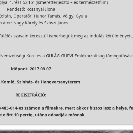
lyai 1.rész 52’15” (ismeretterjesztő – és természetfilm)
Rendező: Rozsnyai Ilona
oltán, Operatőr: Hunor Tamás, Völgyi Gyula
rátor: Nagy Károly és Szászi János
úlélők szavain keresztül ismerhetjük meg az indulás körülményeit,
 Nemzetiségi Köre és a GULÁG-GUPVI Emlékbizottság támogatásával
Időpont: 2017.09.07
: Komló, Színház- és Hangversenyterem
REGISZTRÁCIÓ:
2/483-014-es számon a filmekre, mert akkor biztos lesz a helye, f
e előtt 10 percig, utána odaadják másnak.