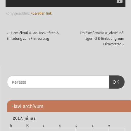
Könyvjelzőkhöz
Közvetlen link
.
«
Új emlékmű áll az Uzsok téren &
Emlékműavatás a „Alzsir” női
Einladung zum Filmvortrag
lágernél & Einladung zum
Filmvortrag
»
OK
Havi archívum
2017. július
h
K
s
c
p
s
v