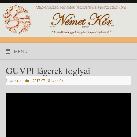
MENÜ
GUVPI lágerek foglyai
Írta:
secadmin
|
2017-07-18
|
videók