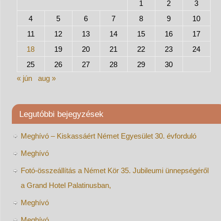
1
2
3
4
5
6
7
8
9
10
11
12
13
14
15
16
17
18
19
20
21
22
23
24
25
26
27
28
29
30
« jún
aug »
Legutóbbi bejegyzések
Meghívó – Kiskassáért Német Egyesület 30. évforduló
Meghívó
Fotó-összeállítás a Német Kör 35. Jubileumi ünnepségéről
a Grand Hotel Palatinusban,
Meghívó
Meghívó