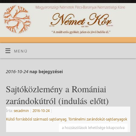
MENÜ
2016-10-24
nap bejegyzései
Sajtóközlemény a Romániai
zarándokútról (indulás előtt)
Írta:
secadmin
|
2016-10-24
|
Külső forrásbósl származó sajtóanyag
,
Történelmi zarándokút-sajtóanyagok
a hozzászólások lehetősége kikapcsolva