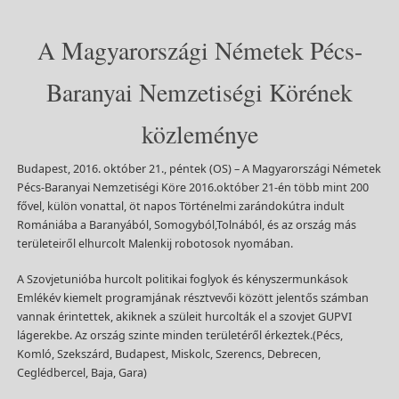
A Magyarországi Németek Pécs-
Baranyai Nemzetiségi Körének
közleménye
Budapest, 2016. október 21., péntek (OS) – A Magyarországi Németek
Pécs-Baranyai Nemzetiségi Köre 2016.október 21-én több mint 200
fővel, külön vonattal, öt napos Történelmi zarándokútra indult
Romániába a Baranyából, Somogyból,Tolnából, és az ország más
területeiről elhurcolt Malenkij robotosok nyomában.
A Szovjetunióba hurcolt politikai foglyok és kényszermunkások
Emlékév kiemelt programjának résztvevői között jelentős számban
vannak érintettek, akiknek a szüleit hurcolták el a szovjet GUPVI
lágerekbe. Az ország szinte minden területéről érkeztek.(Pécs,
Komló, Szekszárd, Budapest, Miskolc, Szerencs, Debrecen,
Ceglédbercel, Baja, Gara)