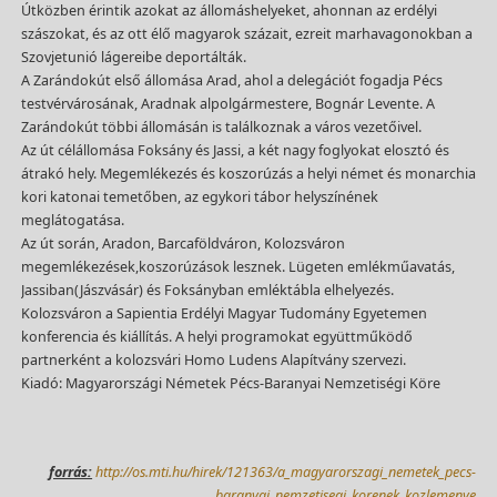
Útközben érintik azokat az állomáshelyeket, ahonnan az erdélyi
szászokat, és az ott élő magyarok százait, ezreit marhavagonokban a
Szovjetunió lágereibe deportálták.
A Zarándokút első állomása Arad, ahol a delegációt fogadja Pécs
testvérvárosának, Aradnak alpolgármestere, Bognár Levente. A
Zarándokút többi állomásán is találkoznak a város vezetőivel.
Az út célállomása Foksány és Jassi, a két nagy foglyokat elosztó és
átrakó hely. Megemlékezés és koszorúzás a helyi német és monarchia
kori katonai temetőben, az egykori tábor helyszínének
meglátogatása.
Az út során, Aradon, Barcaföldváron, Kolozsváron
megemlékezések,koszorúzások lesznek. Lügeten emlékműavatás,
Jassiban(Jászvásár) és Foksányban emléktábla elhelyezés.
Kolozsváron a Sapientia Erdélyi Magyar Tudomány Egyetemen
konferencia és kiállítás. A helyi programokat együttműködő
partnerként a kolozsvári Homo Ludens Alapítvány szervezi.
Kiadó: Magyarországi Németek Pécs-Baranyai Nemzetiségi Köre
forrás:
http://os.mti.hu/hirek/121363/a_magyarorszagi_nemetek_pecs-
baranyai_nemzetisegi_korenek_kozlemenye