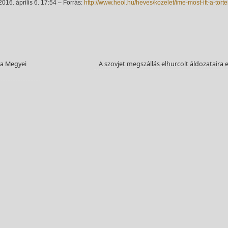
2016. április 6. 17:54 – Forrás:
http://www.heol.hu/heves/kozelet/ime-most-itt-a-to
ya Megyei
A szovjet megszállás elhurcolt áldozataira