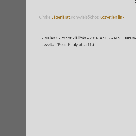
Címke
Lágerjárat
.
Könyvjelzőkhöz
Közvetlen link
.
«
Malenkij-Robot kiállítás – 2016. Ápr. 5. – MNL Baran
Levéltár (Pécs, Király utca 11.)