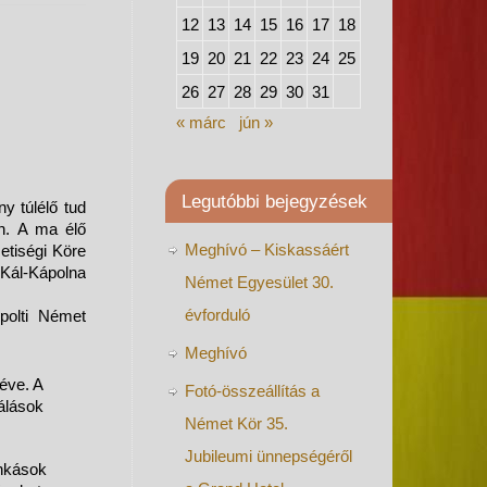
12
13
14
15
16
17
18
19
20
21
22
23
24
25
26
27
28
29
30
31
« márc
jún »
Legutóbbi bejegyzések
y túlélő tud
n. A ma élő
Meghívó – Kiskassáért
etiségi Köre
Kál-Kápolna
Német Egyesület 30.
évforduló
polti Német
Meghívó
éve. A
Fotó-összeállítás a
álások
Német Kör 35.
Jubileumi ünnepségéről
unkások