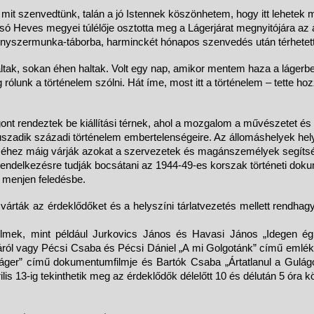
gy mit szenvedtünk, talán a jó Istennek köszönhetem, hogy itt lehetek
olsó Heves megyei túlélője osztotta meg a Lágerjárat megnyitójára az
 kényszermunka-táborba, harminckét hónapos szenvedés után térhetet
ak, sokan éhen haltak. Volt egy nap, amikor mentem haza a lágerb
 rólunk a történelem szólni. Hát íme, most itt a történelem – tette ho
ont rendeztek be kiállítási térnek, ahol a mozgalom a művészetet és
uszadik századi történelem embertelenségeire. Az állomáshelyek hel
séhez máig várják azokat a szervezetek és magánszemélyek segítség
tt rendelkezésre tudják bocsátani az 1944-49-es korszak történeti do
e menjen feledésbe.
árták az érdeklődőket és a helyszíni tárlatvezetés mellett rendhagy
 filmek, mint például Jurkovics János és Havasi János „Idegen ég
ól vagy Pécsi Csaba és Pécsi Dániel „A mi Golgotánk” című emlékfil
er” című dokumentumfilmje és Bartók Csaba „Ártatlanul a Gulágo
lis 13-ig tekinthetik meg az érdeklődők délelőtt 10 és délután 5 óra kö