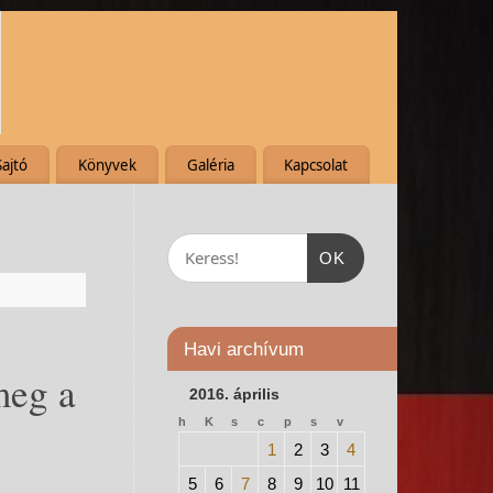
Sajtó
Könyvek
Galéria
Kapcsolat
OK
Havi archívum
meg a
2016. április
h
K
s
c
p
s
v
1
2
3
4
5
6
7
8
9
10
11