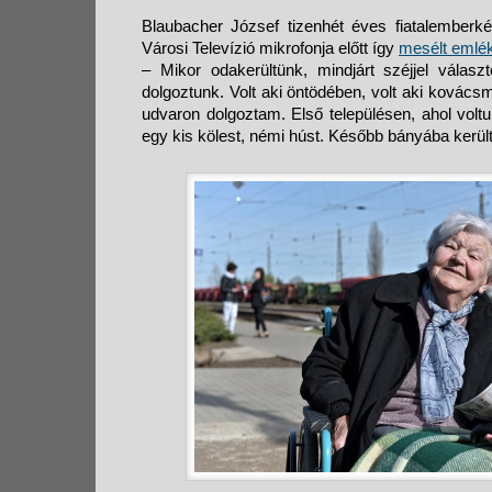
Blaubacher József tizenhét éves fiatalemberk
Városi Televízió mikrofonja előtt így
mesélt emlék
– Mikor odakerültünk, mindjárt széjjel válas
dolgoztunk. Volt aki öntödében, volt aki kovács
udvaron dolgoztam. Első településen, ahol volt
egy kis kölest, némi húst. Később bányába kerül