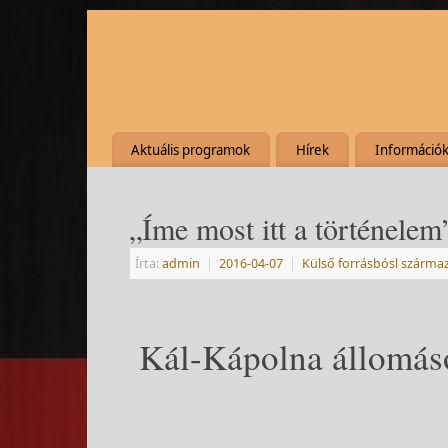
Aktuális programok
Hírek
Információ
„Íme most itt a történelem
Írta:
admin
|
2016-04-07
|
Külső forrásbósl szárma
Kál-Kápolna állomáso