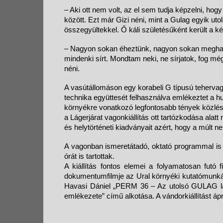
– Aki ott nem volt, az el sem tudja képzelni, ho
között. Ezt már Gizi néni, mint a Gulag egyik ut
összegyültekkel. Ő káli születésűként került a
– Nagyon sokan éheztünk, nagyon sokan meghalt
mindenki sírt. Mondtam neki, ne sírjatok, fog még
néni.
A vasútállomáson egy korabeli G típusú tehervag
technika együttesét felhasználva emlékeztet a h
környékre vonatkozó legfontosabb tények közlé
a Lágerjárat vagonkiállítás ott tartózkodása ala
és helytörténeti kiadványait azért, hogy a múlt n
A vagonban ismeretátadó, oktató programmal is v
órát is tartottak.
A kiállítás fontos elemei a folyamatosan futó
dokumentumfilmje az Ural környéki kutatómunkár
Havasi Dániel „PERM 36 – Az utolsó GULAG lág
emlékezete” című alkotása. A vándorkiállítást ápri