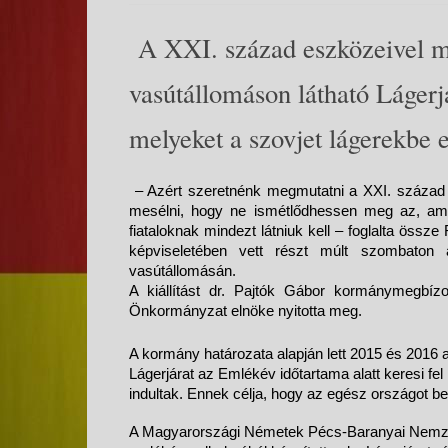
A XXI. század eszközeivel mu
vasútállomáson látható Lágerj
melyeket a szovjet lágerekbe 
– Azért szeretnénk megmutatni a XXI. század 
mesélni, hogy ne ismétlődhessen meg az, am
fiataloknak mindezt látniuk kell – foglalta ös
képviseletében vett részt múlt szombaton 
vasútállomásán.
A kiállítást dr. Pajtók Gábor kormánymegbíz
Önkormányzat elnöke nyitotta meg.
A kormány határozata alapján lett 2015 és 2016 
Lágerjárat az Emlékév időtartama alatt keresi f
indultak. Ennek célja, hogy az egész országot b
A Magyarországi Németek Pécs-Baranyai Nemzeti