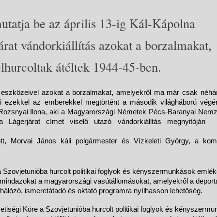
tatja be az április 13-ig Kál-Kápolna
árat vándorkiállítás azokat a borzalmakat,
elhurcoltak átéltek 1944-45-ben.
eszközeivel azokat a borzalmakat, amelyekről ma már csak néhán
i ezekkel az emberekkel megtörtént a második világháború végé
sze Rozsnyai Ilona, aki a Magyarországi Németek Pécs-Baranyai Nemz
a Lágerjárat címet viselő utazó vándorkiálltás megnyitóján 
ott, Morvai János káli polgármester és Vízkeleti György, a kom
a Szovjetunióba hurcolt politikai foglyok és kényszermunkások emlék
el mindazokat a magyarországi vasútállomásokat, amelyekről a deport
ehálózó, ismeretátadó és oktató programra nyílhasson lehetőség.
ségi Köre a Szovjetunióba hurcolt politikai foglyok és kényszerm