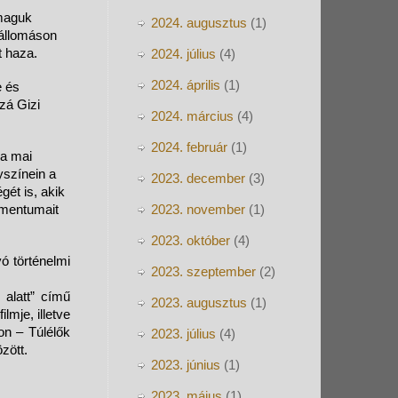
 maguk
2024. augusztus
(1)
 állomáson
t haza.
2024. július
(4)
2024. április
(1)
e és
zzá Gizi
2024. március
(4)
2024. február
(1)
 a mai
yszínein a
2023. december
(3)
ét is, akik
kumentumait
2023. november
(1)
2023. október
(4)
ó történelmi
2023. szeptember
(2)
 alatt” című
2023. augusztus
(1)
mje, illetve
n – Túlélők
2023. július
(4)
zött.
2023. június
(1)
2023. május
(1)