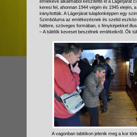
emlékéve alkalmából készítette el a Lágerjárat 
keresi fel, ahonnan 1944 végén és 1945 elején, a 
irányították. A Lágerjárat tulajdonképpen egy s
Szimbóluma az emlékezésnek és szelíd eszköze 
háttere, szöveges formában, s fényképekkel illus
– A túlélők keveset beszélnek emlékeikről. Ők túl
A vagonban tablókon jelenik meg a kor tört