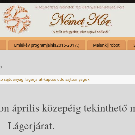
k
Emlékév programjaink(2015-2017.)
Malenkij robot
”
zó sajtóanyag
,
lágerjárat-kapcsolódó sajtóanyagok
n április közepéig tekinthető 
Lágerjárat.