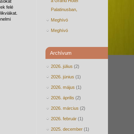
a Grand Hotel
ásokat
ek felé
Palatinusban,
ikviákat.
énelmi
Meghívó
Meghívó
Archívum
2026. július
(2)
2026. június
(1)
2026. május
(1)
2026. április
(2)
2026. március
(2)
2026. február
(1)
2025. december
(1)