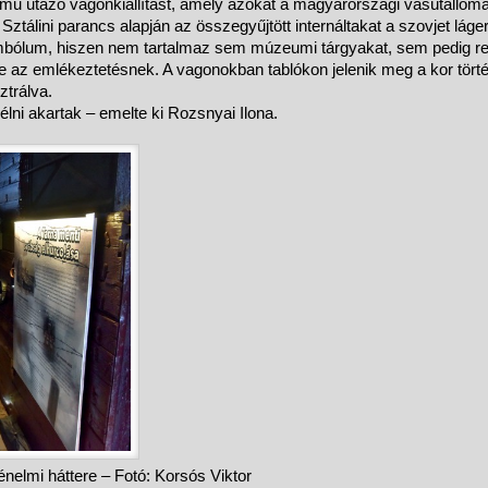
című utazó vagonkiállítást, amely azokat a magyarországi vasútállom
Sztálini parancs alapján az összegyűjtött internáltakat a szovjet láger
zimbólum, hiszen nem tartalmaz sem múzeumi tárgyakat, sem pedig rel
az emlékeztetésnek. A vagonokban tablókon jelenik meg a kor tört
ztrálva.
élni akartak – emelte ki Rozsnyai Ilona.
énelmi háttere – Fotó: Korsós Viktor