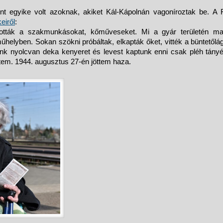
ént egyike volt azoknak, akiket Kál-Kápolnán vagoníroztak be. A
eiről
:
ztották a szakmunkásokat, kőműveseket. Mi a gyár területén mar
műhelyben. Sokan szökni próbáltak, elkapták őket, vitték a büntetőlá
unk nyolcvan deka kenyeret és levest kaptunk enni csak pléh tányé
tem. 1944. augusztus 27-én jöttem haza.