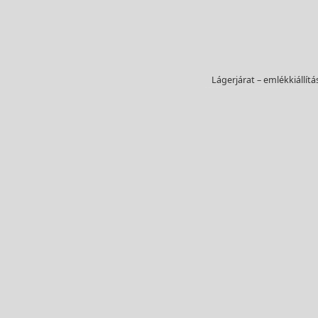
Lágerjárat – emlékkiállít