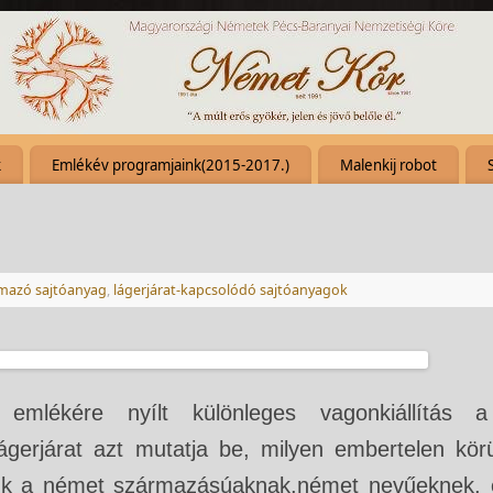
k
Emlékév programjaink(2015-2017.)
Malenkij robot
rmazó sajtóanyag
,
lágerjárat-kapcsolódó sajtóanyagok
emlékére nyílt különleges vagonkiállítás a
ágerjárat azt mutatja be, milyen embertelen kö
niuk a német származásúaknak,német nevűeknek, é