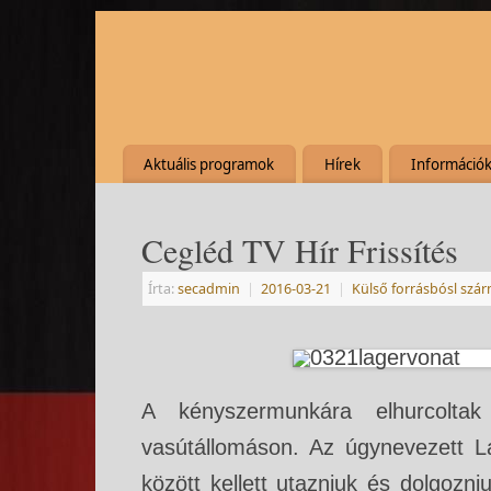
Aktuális programok
Hírek
Információ
Cegléd TV Hír Frissítés
Írta:
secadmin
|
2016-03-21
|
Külső forrásbósl szá
A kényszermunkára elhurcoltak 
vasútállomáson. Az úgynevezett L
között kellett utazniuk és dolgoz