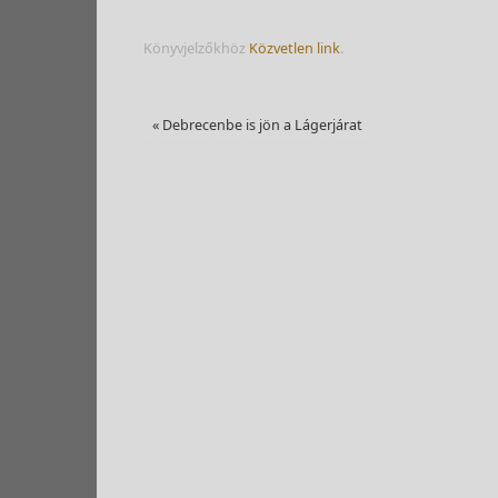
Könyvjelzőkhöz
Közvetlen link
.
«
Debrecenbe is jön a Lágerjárat