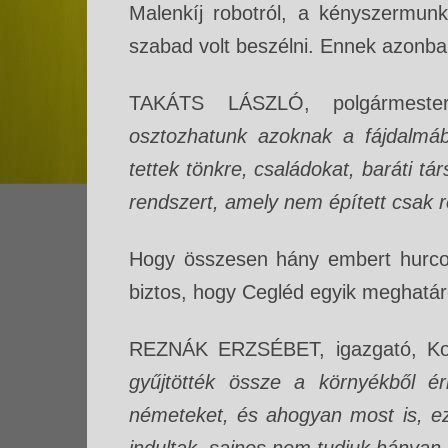
Malenkíj robotról, a kényszermunk
szabad volt beszélni. Ennek azonb
TAKÁTS LÁSZLÓ, polgármest
osztozhatunk azoknak a fájdalmáb
tettek tönkre, családokat, baráti tá
rendszert, amely nem épített csak
Hogy összesen hány embert hurcol
biztos, hogy Cegléd egyik meghatá
REZNÁK ERZSÉBET, igazgató, Ko
gyűjtötték össze a környékből é
németeket, és ahogyan most is, ez