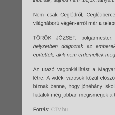
indultak, sajnos nem tudjuk hánya
Nem csak Ceglédről, Ceglédbercel
világháború végén-erről már a telep
TÖRÖK JÓZSEF, polgármester,
helyzetben dolgoztak az embere
építették, akik nem érdemelték meg
Az utazó vagonkiállítást a Magya
létre. A vidéki városok közül elősz
bíznak benne, hogy jónéhány iskola
fiatalok még jobban megismerjék a t
Forrás:
CTV.hu