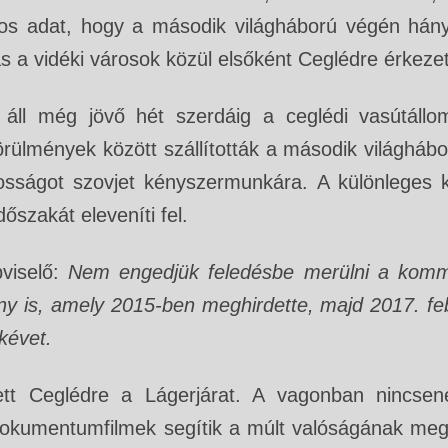
os adat, hogy a második világháború végén hány
tás a vidéki városok közül elsőként Ceglédre érke
áll még jövő hét szerdáig a ceglédi vasútállo
örülmények között szállították a második világháb
kosságot szovjet kényszermunkára. A különleges ki
őszakát eleveníti fel.
viselő:
Nem engedjük feledésbe merülni a kom
ny is, amely 2015-ben meghirdette, majd 2017. fe
lékévet.
t Ceglédre a Lágerjárat. A vagonban nincsene
 dokumentumfilmek segítik a múlt valóságának meg