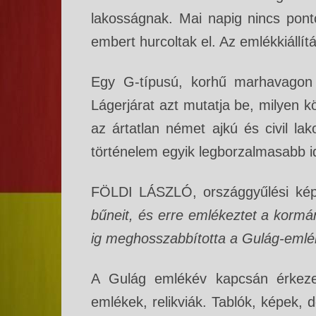
lakosságnak. Mai napig nincs pont
embert hurcoltak el. Az emlékkiállí
Egy G-típusú, korhű marhavagon 
Lágerjárat azt mutatja be, milyen k
az ártatlan német ajkú és civil la
történelem egyik legborzalmasabb id
FÖLDI LÁSZLÓ, országgyűlési kép
bűneit, és erre emlékeztet a kormá
ig meghosszabbította a Gulág-em
A Gulág emlékév kapcsán érkezet
emlékek, relikviák. Tablók, képek,