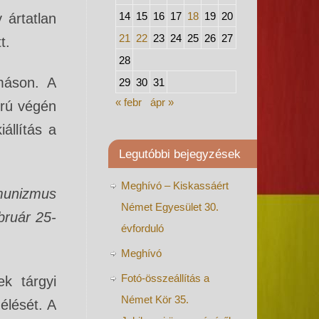
14
15
16
17
18
19
20
 ártatlan
21
22
23
24
25
26
27
zett.
28
máson. A
29
30
31
« febr
ápr »
orú végén
állítás a
Legutóbbi bejegyzések
Meghívó – Kiskassáért
munizmus
Német Egyesület 30.
bruár 25-
évforduló
Meghívó
Fotó-összeállítás a
k tárgyi
Német Kör 35.
élését. A