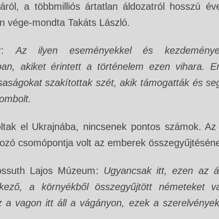
áról, a többmilliós ártatlan áldozatról hosszú é
an vége-mondta Takáts László.
er:
Az ilyen eseményekkel és kezdeményez
an, akiket érintett a történelem ezen vihara. 
rsaságokat szakítottak szét, akik támogatták és seg
 rombolt.
tak el Ukrajnába, nincsenek pontos számok. Az
rozó csomópontja volt az emberek összegyűjtésén
ssuth Lajos Múzeum:
Ugyancsak itt, ezen az á
rkező, a környékből összegyűjtött németeket 
 a vagon itt áll a vágányon, ezek a szerelvények