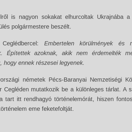
n.
ről is nagyon sokakat elhurcoltak Ukrajnába a
ülés polgármestere beszélt.
 Ceglédbercel:
Embertelen körülmények és 
k. Építettek azoknak, akik nem érdemelték m
, hogy ennek részesei legyenek.
rországi németek Pécs-Baranyai Nemzetiségi Kö
ör Cegléden mutatkozik be a különleges tárlat. A 
 tart itt rendhagyó történelemórát, hiszen fonto
örténelem eme feketefoltját.