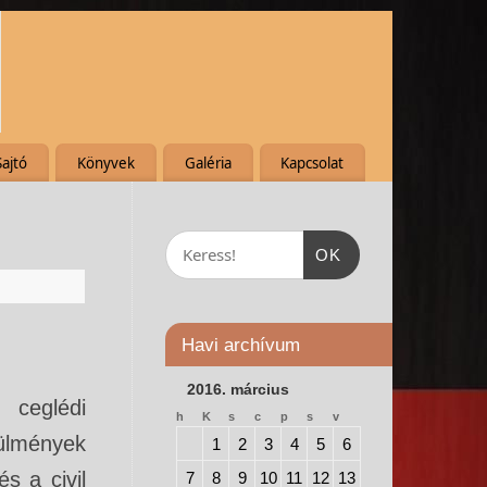
Sajtó
Könyvek
Galéria
Kapcsolat
OK
Havi archívum
2016. március
 ceglédi
h
K
s
c
p
s
v
rülmények
1
2
3
4
5
6
s a civil
7
8
9
10
11
12
13