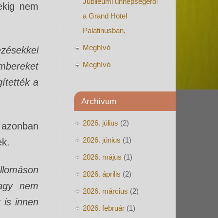
Jubileumi ünnepségéről
vekig nem
a Grand Hotel
Palatinusban,
Meghívó
ésekkel
Meghívó
Embereket
ítették a
Archívum
2026. július
(2)
 azonban
2026. június
(1)
ek.
2026. május
(1)
llomáson
2026. április
(2)
vagy nem
2026. március
(2)
 is innen
2026. február
(1)