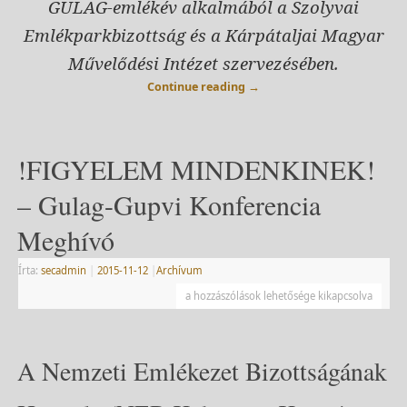
GULAG-emlékév alkalmából a Szolyvai
Emlékparkbizottság és a Kárpátaljai Magyar
M
ű
vel
ő
d
é
si Int
é
zet szervez
é
sében.
Continue reading
→
!FIGYELEM MINDENKINEK!
– Gulag-Gupvi Konferencia
Meghívó
Írta:
secadmin
|
2015-11-12
|
Archívum
a hozzászólások lehetősége kikapcsolva
A Nemzeti Emlékezet Bizottságának