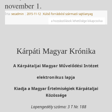
november 1.
Írta:
secadmin
|
2015-11-12
|
Külső forrásbósl származó sajtóanyag
a hozzászólások lehetősége kikapcsolva
Kárpáti Magyar Krónika
A Kárpátaljai Magyar Művelődési Intézet
elektronikus lapja
Kiadja a Magyar Értelmiségiek Kárpátaljai
Közössége
Lapengedély száma: 3 T Nr. 188