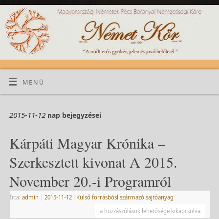
MENÜ
2015-11-12
nap bejegyzései
Kárpáti Magyar Krónika –
Szerkesztett kivonat A 2015.
November 20.-i Programról
Írta:
admin
|
2015-11-12
|
Külső forrásbósl származó sajtóanyag
a hozzászólások lehetősége kikapcsolva