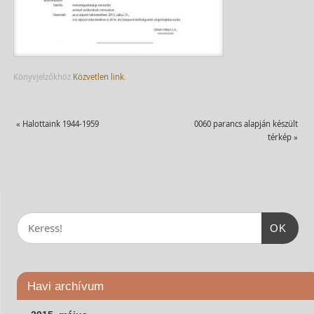
Könyvjelzőkhöz
Közvetlen link
.
«
Halottaink 1944-1959
0060 parancs alapján készült
térkép
»
OK
Havi archívum