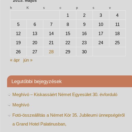
2015. május
h
K
s
c
p
s
v
1
2
3
4
5
6
7
8
9
10
11
12
13
14
15
16
17
18
19
20
21
22
23
24
25
26
27
28
29
30
« ápr
jún »
Legutóbbi bejegyzések
Meghívó – Kiskassáért Német Egyesület 30. évforduló
Meghívó
Fotó-összeállítás a Német Kör 35. Jubileumi ünnepségéről
a Grand Hotel Palatinusban,