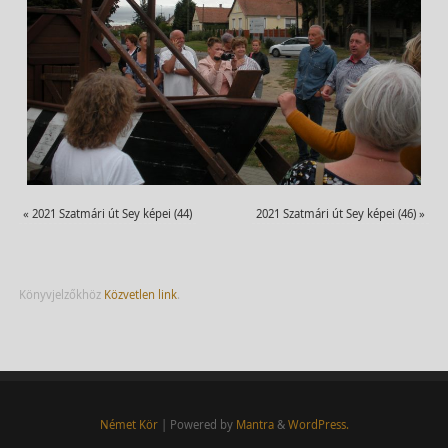
«
2021 Szatmári út Sey képei (44)
2021 Szatmári út Sey képei (46)
»
Könyvjelzőkhöz
Közvetlen link
.
Német Kör
| Powered by
Mantra
&
WordPress.