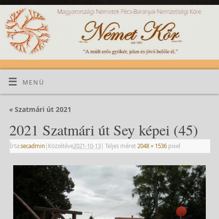
MENÜ
«
Szatmári út 2021
2021 Szatmári út Sey képei (45)
Írta:
secadmin
|
Közzétéve
2021-10-13
|
Teljes méret
2048 × 1536
pixel